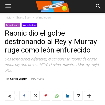
Inicio
Grand Slam
Wimbledon
Grand Slam
Wimbledon
Raonic dio el golpe
destronando al Rey y Murray
ruge como león enfurecido
Dos sensaciones diferentes, el canadiense Raonic de origen
montenegrino desestabilizó el reino, mientras Murray rugió
alto.
Por
Carlos Legum
-
08/07/2016