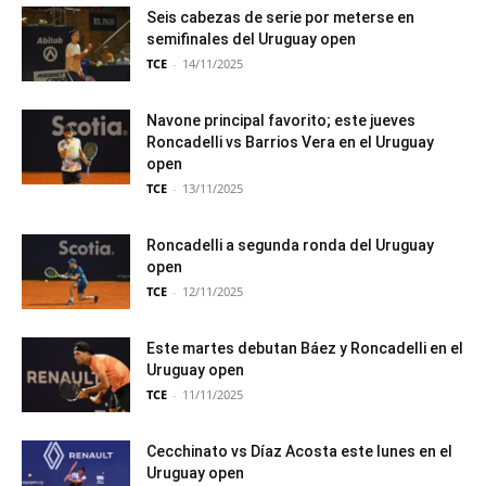
Seis cabezas de serie por meterse en
semifinales del Uruguay open
TCE
-
14/11/2025
Navone principal favorito; este jueves
Roncadelli vs Barrios Vera en el Uruguay
open
TCE
-
13/11/2025
Roncadelli a segunda ronda del Uruguay
open
TCE
-
12/11/2025
Este martes debutan Báez y Roncadelli en el
Uruguay open
TCE
-
11/11/2025
Cecchinato vs Díaz Acosta este lunes en el
Uruguay open