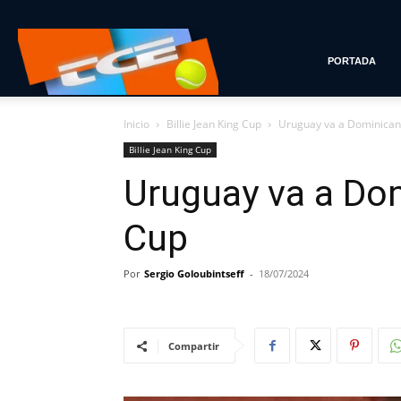
Tenis
PORTADA
Inicio
Billie Jean King Cup
Uruguay va a Dominican
con
Billie Jean King Cup
Uruguay va a Dom
Estilo
Cup
Por
Sergio Goloubintseff
-
18/07/2024
Compartir