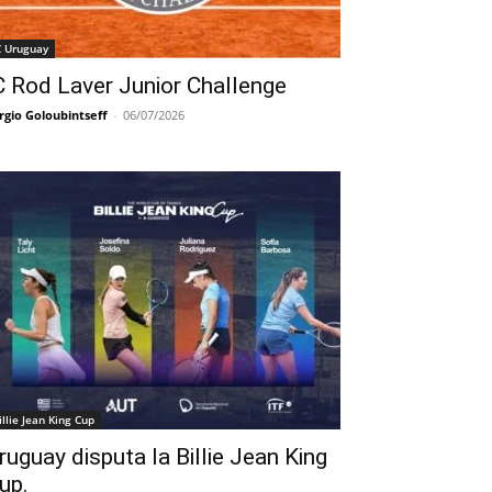
C Uruguay
C Rod Laver Junior Challenge
rgio Goloubintseff
-
06/07/2026
illie Jean King Cup
ruguay disputa la Billie Jean King
up.