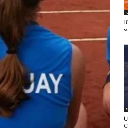
I
I
Se
B
U
C