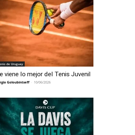
enis de Uruguay
e viene lo mejor del Tenis Juvenil
rgio Goloubintseff
-
10/06/2026