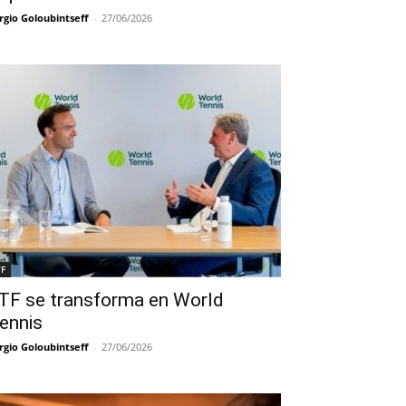
rgio Goloubintseff
-
27/06/2026
TF
TF se transforma en World
ennis
rgio Goloubintseff
-
27/06/2026