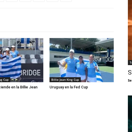
T
S
ing Cup
Billie Jean King Cup
Se
ende en la Billie Jean
Uruguay en la Fed Cup