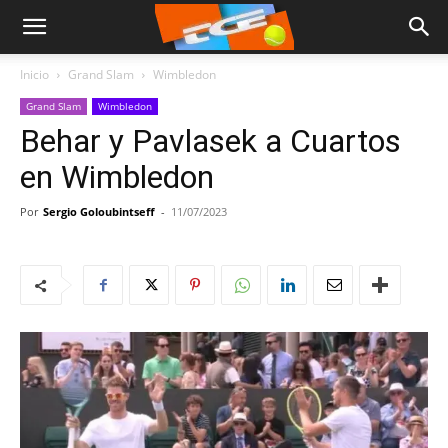
Inicio
Grand Slam
Wimbledon
Grand Slam
Wimbledon
Behar y Pavlasek a Cuartos
en Wimbledon
Por
Sergio Goloubintseff
-
11/07/2023