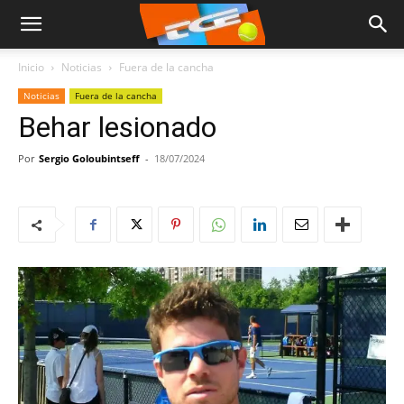
Inicio
Noticias
Fuera de la cancha
Noticias
Fuera de la cancha
Behar lesionado
Por
Sergio Goloubintseff
-
18/07/2024