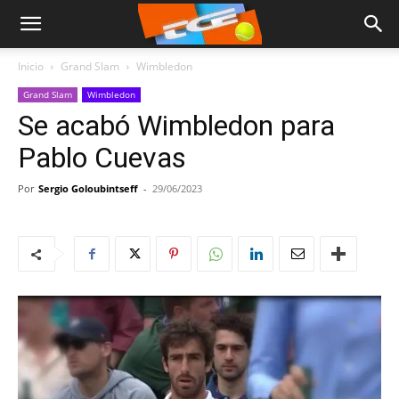
Inicio
Grand Slam
Wimbledon
Grand Slam
Wimbledon
Se acabó Wimbledon para
Pablo Cuevas
Por
Sergio Goloubintseff
-
29/06/2023