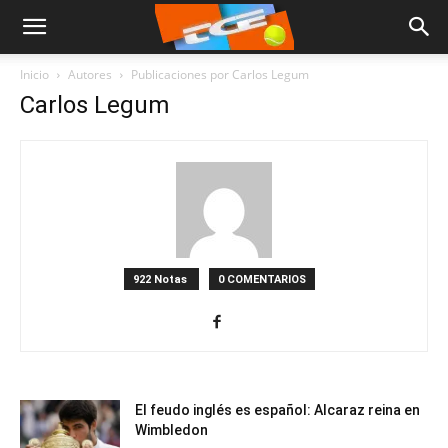
Inicio
Autores
Publicaciones por Carlos Legum
Carlos Legum
922 Notas
0 COMENTARIOS
El feudo inglés es español: Alcaraz reina en
Wimbledon