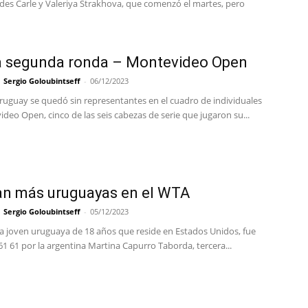
des Carle y Valeriya Strakhova, que comenzó el martes, pero
a segunda ronda – Montevideo Open
Sergio Goloubintseff
-
06/12/2023
ruguay se quedó sin representantes en el cuadro de individuales
deo Open, cinco de las seis cabezas de serie que jugaron su...
an más uruguayas en el WTA
Sergio Goloubintseff
-
05/12/2023
 la joven uruguaya de 18 años que reside en Estados Unidos, fue
1 61 por la argentina Martina Capurro Taborda, tercera...