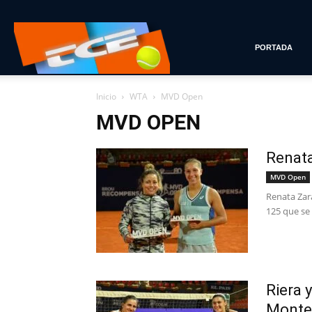
Tenis
PORTADA
Inicio
WTA
MVD Open
con
MVD OPEN
Renat
Estilo
MVD Open
Renata Zar
125 que se 
Riera 
Monte