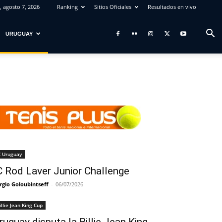
, agosto 7, 2026
Ranking
Sitios Oficiales
Resultados en vivo
URUGUAY
C Uruguay
C Rod Laver Junior Challenge
rgio Goloubintseff
-
06/07/2026
illie Jean King Cup