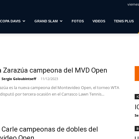
viernes
COPA DAVIS
GRAND SLAM
FOTOS
VIDEOS
TENIS PLUS
a Zarazúa campeona del MVD Open
Sergio Goloubintseff
-
11/12/2023
azúa es la nueva campeona del Montevideo Open, el torneo WTA
disputó por tercera ocasión en el Carrasco Lawn Tennis...
I
I
Se
y Carle campeonas de dobles del
B
video Open