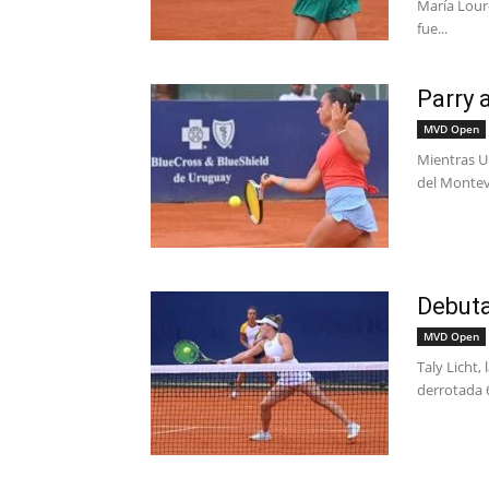
María Lour
fue...
Parry 
MVD Open
Mientras U
del Montevi
Debut
MVD Open
Taly Licht,
derrotada 6