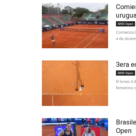
Comien
urugu
MVD Open
Comienza l
4 de diciem
3era 
MVD Open
El lunes 4 
femenino qu
Brasil
Open