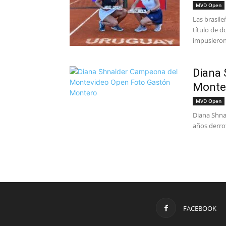
MVD Open
Las brasile
título de 
impusieron 
Diana 
Monte
MVD Open
Diana Shna
años derrot
FACEBOOK