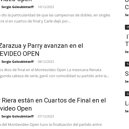
U
C
Sergio Goloubintseff
-
10/12/2023
dio la particularidad de que las campeonas de dobles, en singles
Se
re sí en cuartos de final y Carle dejó por...
I
I
T
 Zarazua y Parry avanzan en el
Se
EVIDEO OPEN
Sergio Goloubintseff
-
08/12/2023
T
los 4tos de final en el Montevideo Open La mexicana Renata
S
egunda cabeza de serie, ganó con comodidad su partido ante la...
Se
C
y Riera están en Cuartos de Final en el
L
video Open
Se
Sergio Goloubintseff
-
07/12/2023
ía del Montevideo Open tuvo la finalización del partido entre