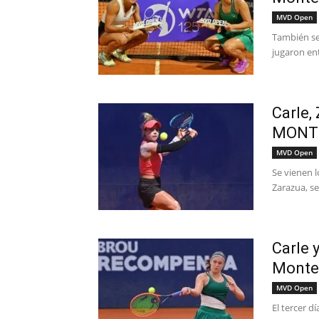
MVD Open
También se 
jugaron ent
Carle,
MONT
MVD Open
Se vienen 
Zarazua, s
Carle 
Monte
MVD Open
El tercer d