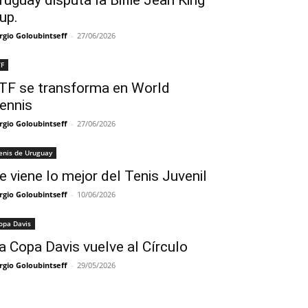
ruguay disputa la Billie Jean King
up.
rgio Goloubintseff
-
27/06/2026
TF
TF se transforma en World
ennis
rgio Goloubintseff
-
27/06/2026
enis de Uruguay
e viene lo mejor del Tenis Juvenil
rgio Goloubintseff
-
10/06/2026
opa Davis
a Copa Davis vuelve al Círculo
rgio Goloubintseff
-
29/05/2026