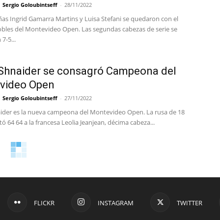
Sergio Goloubintseff
-
28/11/2022
ñas Ingrid Gamarra Martins y Luisa Stefani se quedaron con el
dobles del Montevideo Open. Las segundas cabezas de serie se
7-5...
Shnaider se consagró Campeona del
video Open
Sergio Goloubintseff
-
27/11/2022
ider es la nueva campeona del Montevideo Open. La rusa de 18
ó 64 64 a la francesa Leolia Jeanjean, décima cabeza...
FLICKR
INSTAGRAM
TWITTER