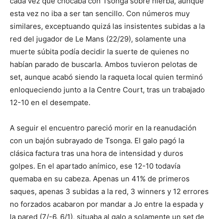
cada vez que chocaba con Tsonga sobre hierba, aunque
esta vez no iba a ser tan sencillo. Con números muy
similares, exceptuando quizá las insistentes subidas a la
red del jugador de Le Mans (22/29), solamente una
muerte súbita podía decidir la suerte de quienes no
habían parado de buscarla. Ambos tuvieron pelotas de
set, aunque acabó siendo la raqueta local quien terminó
enloqueciendo junto a la Centre Court, tras un trabajado
12-10 en el desempate.
A seguir el encuentro pareció morir en la reanudación
con un bajón subrayado de Tsonga. El galo pagó la
clásica factura tras una hora de intensidad y duros
golpes. En el apartado anímico, ese 12-10 todavía
quemaba en su cabeza. Apenas un 41% de primeros
saques, apenas 3 subidas a la red, 3 winners y 12 errores
no forzados acabaron por mandar a Jo entre la espada y
la pared (7/-6, 6/1), situaba al galo a solamente un set de