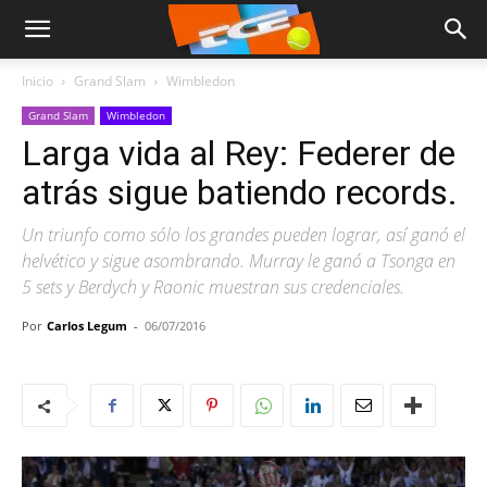
Inicio
Grand Slam
Wimbledon
Grand Slam
Wimbledon
Larga vida al Rey: Federer de
atrás sigue batiendo records.
Un triunfo como sólo los grandes pueden lograr, así ganó el
helvético y sigue asombrando. Murray le ganó a Tsonga en
5 sets y Berdych y Raonic muestran sus credenciales.
Por
Carlos Legum
-
06/07/2016