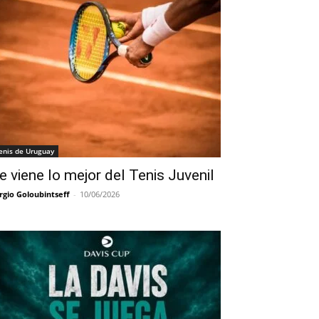
enis de Uruguay
e viene lo mejor del Tenis Juvenil
rgio Goloubintseff
-
10/06/2026