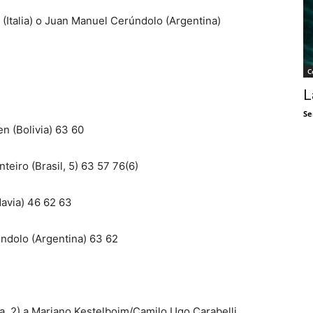
 (Italia) o Juan Manuel Cerúndolo (Argentina)
C
L
Se
en (Bolivia) 63 60
eiro (Brasil, 5) 63 57 76(6)
davia) 46 62 63
úndolo (Argentina) 63 62
, 2) a Mariano Kestelboim/Camilo Ugo Carabelli