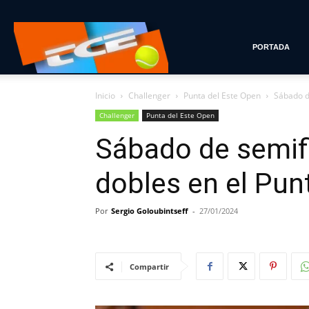
Tenis
PORTADA
Inicio
Challenger
Punta del Este Open
Sábado de
con
Challenger
Punta del Este Open
Sábado de semifi
Estilo
dobles en el Pun
Por
Sergio Goloubintseff
-
27/01/2024
Compartir