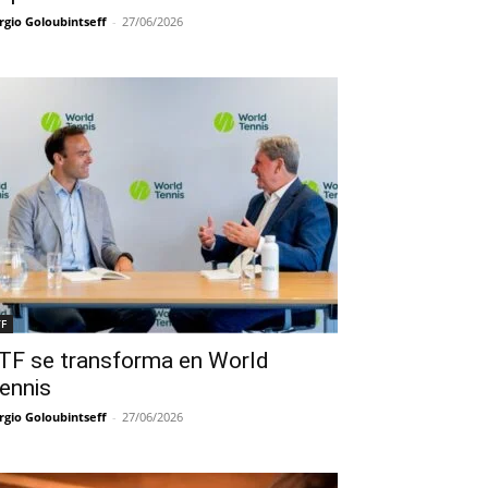
rgio Goloubintseff
-
27/06/2026
TF
TF se transforma en World
ennis
rgio Goloubintseff
-
27/06/2026