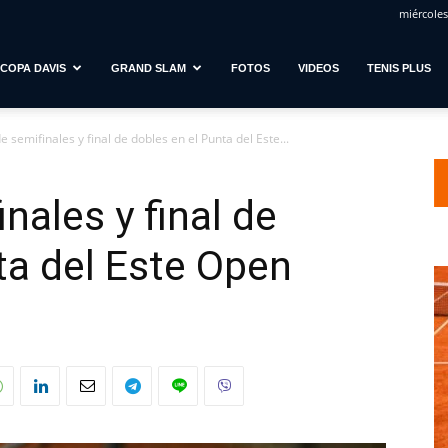
miércoles
COPA DAVIS
GRAND SLAM
FOTOS
VIDEOS
TENIS PLUS
 semifinales y final de dobles en el Punta del Este...
nales y final de
ta del Este Open