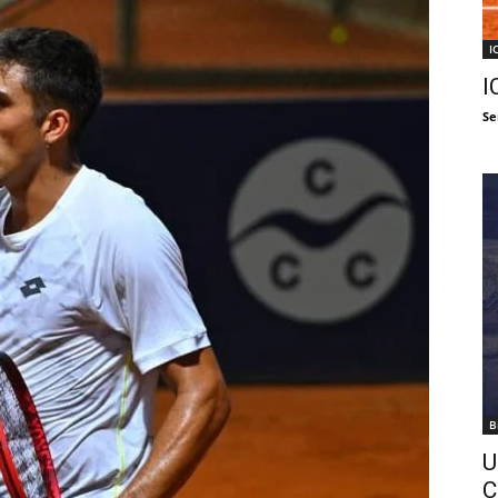
I
I
Se
B
U
C