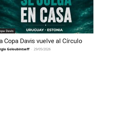
opa Davis
a Copa Davis vuelve al Círculo
rgio Goloubintseff
-
29/05/2026