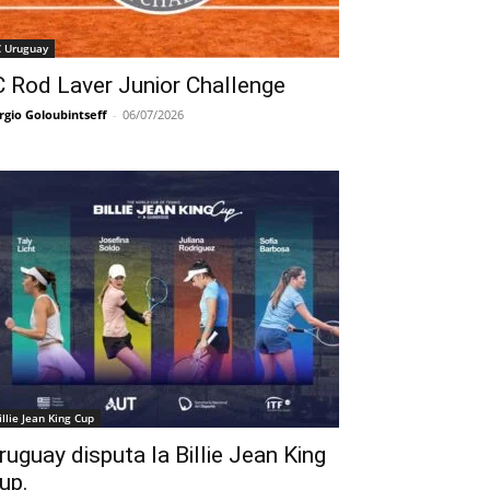
C Uruguay
C Rod Laver Junior Challenge
rgio Goloubintseff
-
06/07/2026
illie Jean King Cup
ruguay disputa la Billie Jean King
up.