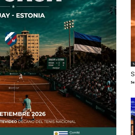
T
S
Se