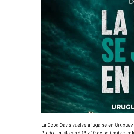
La Copa Davis vuelve a jugarse en Uruguay,
Prado. La cita será 18 y 19 de setiembre enf