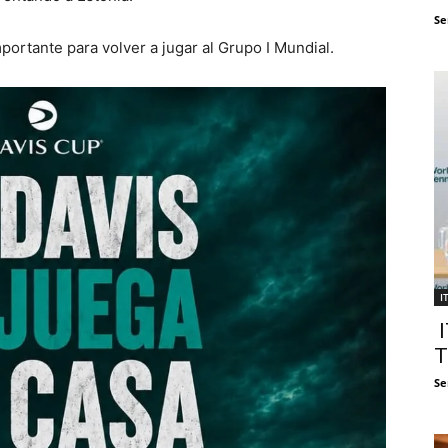
Se
portante para volver a jugar al Grupo I Mundial.
I
I
T
Se