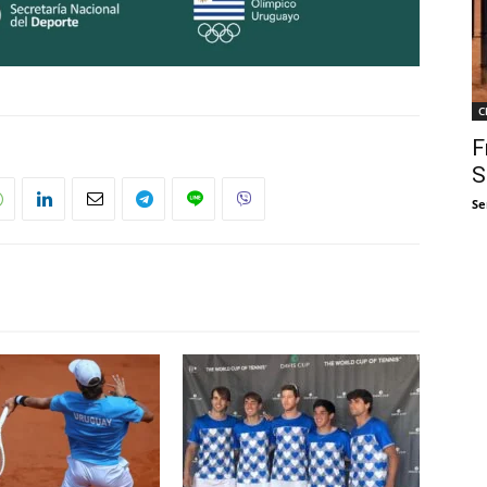
C
F
S
Se