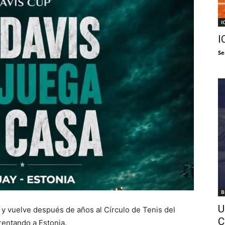
I
I
Se
B
U
 y vuelve después de años al Círculo de Tenis del
C
rentando a Estonia.