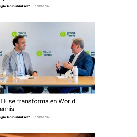
rgio Goloubintseff
-
27/06/2026
TF
TF se transforma en World
ennis
rgio Goloubintseff
-
27/06/2026