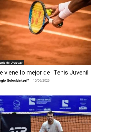
enis de Uruguay
e viene lo mejor del Tenis Juvenil
rgio Goloubintseff
-
10/06/2026