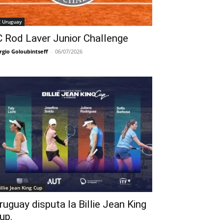
C Uruguay
C Rod Laver Junior Challenge
rgio Goloubintseff
-
06/07/2026
illie Jean King Cup
ruguay disputa la Billie Jean King
up.