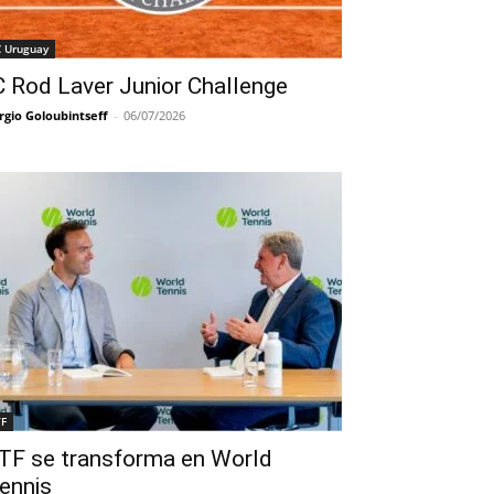
C Uruguay
C Rod Laver Junior Challenge
rgio Goloubintseff
-
06/07/2026
TF
TF se transforma en World
ennis