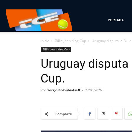
Tenis
PORTADA
Inicio
Billie Jean King Cup
Uruguay disputa la Billie
con
Billie Jean King Cup
Uruguay disputa l
Estilo
Cup.
Por
Sergio Goloubintseff
-
27/06/2026
Compartir