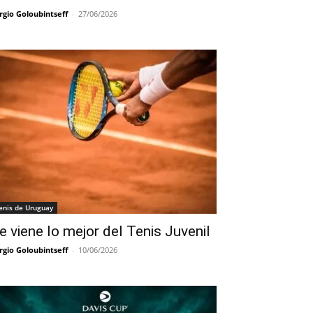
rgio Goloubintseff
-
27/06/2026
enis de Uruguay
e viene lo mejor del Tenis Juvenil
rgio Goloubintseff
-
10/06/2026