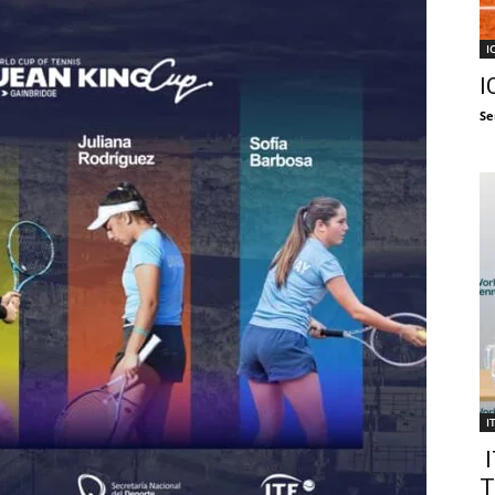
I
I
Se
I
I
T