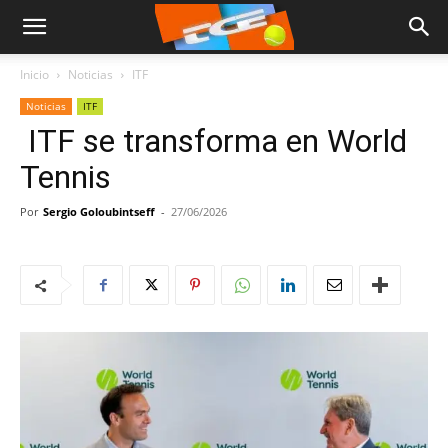
Inicio
Noticias
ITF
Noticias
ITF
ITF se transforma en World
Tennis
Por
Sergio Goloubintseff
-
27/06/2026