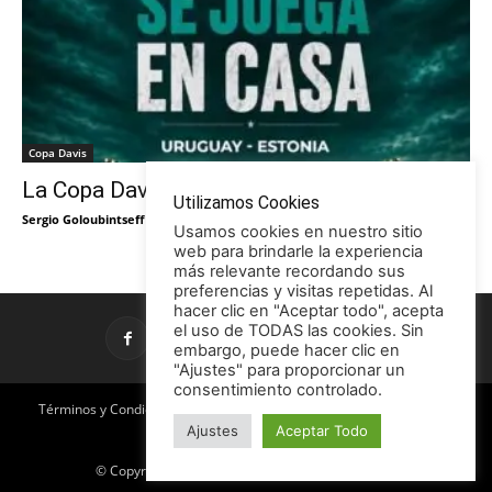
Copa Davis
La Copa Davis vuelve al Círculo
Utilizamos Cookies
Sergio Goloubintseff
-
29/05/2026
Usamos cookies en nuestro sitio
web para brindarle la experiencia
más relevante recordando sus
preferencias y visitas repetidas. Al
hacer clic en "Aceptar todo", acepta
el uso de TODAS las cookies. Sin
embargo, puede hacer clic en
"Ajustes" para proporcionar un
consentimiento controlado.
Términos y Condiciones
Política de Privacidad
Promociones
Ajustes
Aceptar Todo
Publicidad en TCE
Licencia CC
© Copyright 2026 - Tenis con Estilo / TCE Noticias