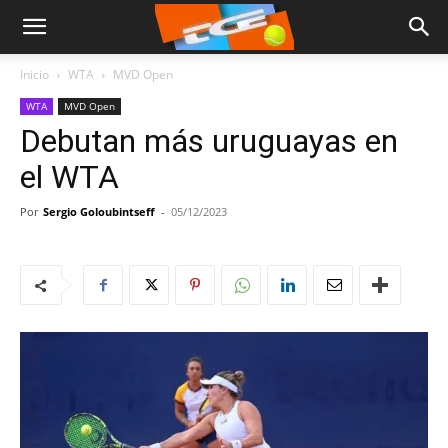
Inicio
WTA
MVD Open
WTA
MVD Open
Debutan más uruguayas en
el WTA
Por
Sergio Goloubintseff
-
05/12/2023