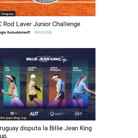
C Uruguay
C Rod Laver Junior Challenge
rgio Goloubintseff
-
06/07/2026
illie Jean King Cup
ruguay disputa la Billie Jean King
up.