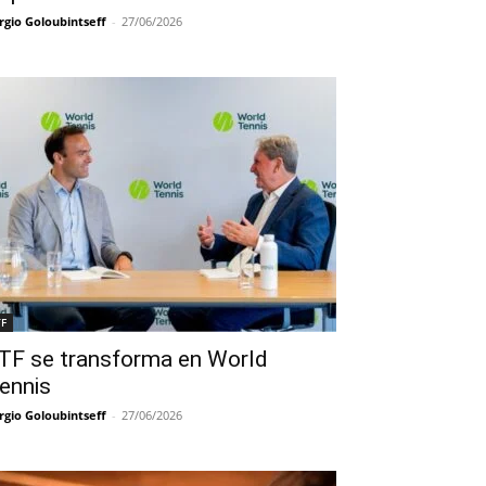
rgio Goloubintseff
-
27/06/2026
TF
TF se transforma en World
ennis
rgio Goloubintseff
-
27/06/2026