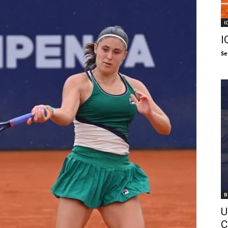
I
I
Se
B
U
C