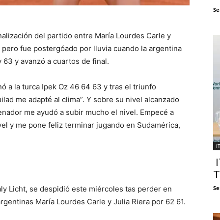
Se
nalización del partido entre María Lourdes Carle y
 pero fue postergóado por lluvia cuando la argentina
y 63 y avanzó a cuartos de final.
nó a la turca Ipek Oz 46 64 63 y tras el triunfo
ilad me adapté al clima”. Y sobre su nivel alcanzado
renador me ayudó a subir mucho el nivel. Empecé a
vel y me pone feliz terminar jugando en Sudamérica,
I
I
T
ly Licht, se despidió este miércoles tas perder en
Se
argentinas María Lourdes Carle y Julia Riera por 62 61.