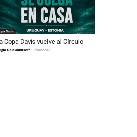
opa Davis
a Copa Davis vuelve al Círculo
rgio Goloubintseff
-
29/05/2026