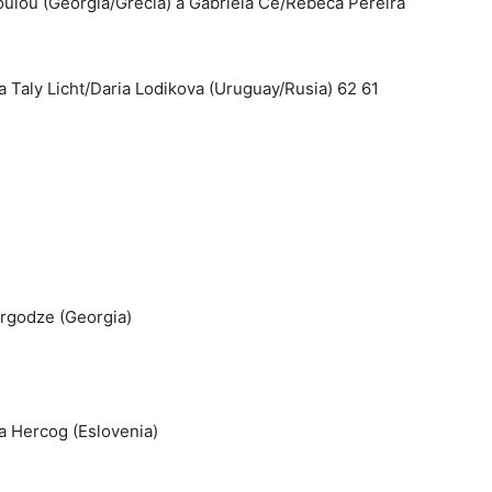
ulou (Georgia/Grecia) a Gabriela Ce/Rebeca Pereira
a Taly Licht/Daria Lodikova (Uruguay/Rusia) 62 61
orgodze (Georgia)
a Hercog (Eslovenia)