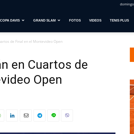
domingo,
COPA DAVIS
GRAND SLAM
FOTOS
VIDEOS
TENIS PLUS
uartos de Final en el Montevideo Open
tán en Cuartos de
evideo Open