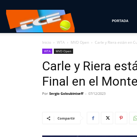
Tenis
PORTADA
Inicio
WTA
MVD Open
Carle y Riera están en C
con
WTA
MVD Open
Carle y Riera es
Estilo
Final en el Mont
Por
Sergio Goloubintseff
-
07/12/2023
Compartir