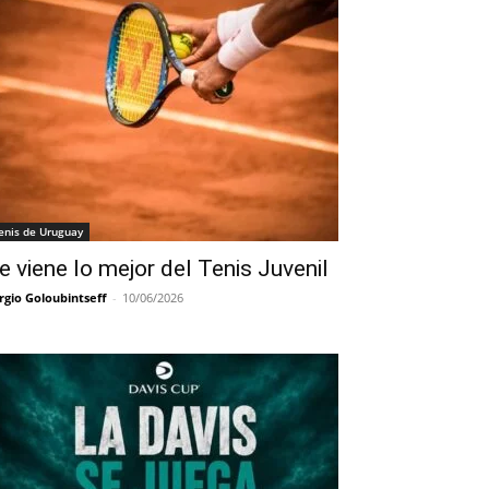
enis de Uruguay
e viene lo mejor del Tenis Juvenil
rgio Goloubintseff
-
10/06/2026