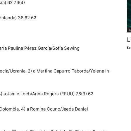
sia) 62 76(4)
Holanda) 36 62 62
C
L
ría Paulina Pérez García/Sofía Sewing
Se
ecia/Ucrania, 2) a Martina Capurro Taborda/Yelena In-
,3) a Jamie Loeb/Anna Rogers (EEUU) 76(3) 62
a/Colombia, 4) a Romina Ccuno/Jaeda Daniel