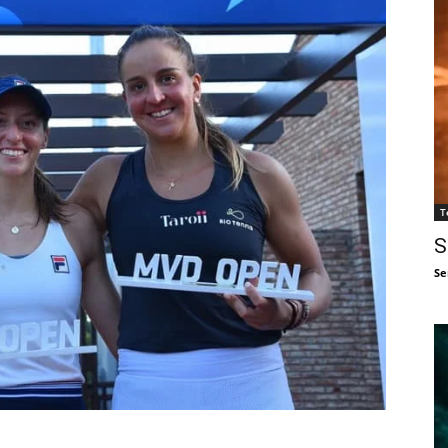
T
S
Se