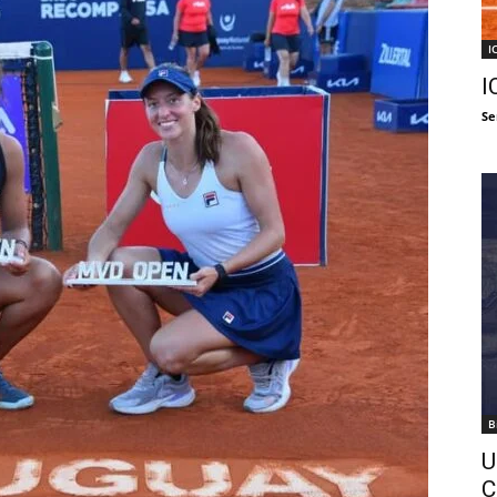
I
I
Se
B
U
C