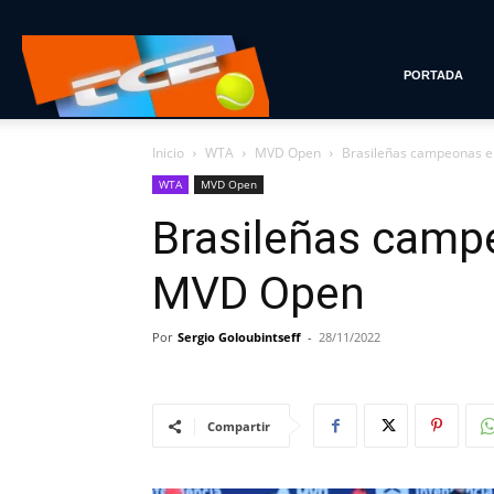
Tenis
PORTADA
Inicio
WTA
MVD Open
Brasileñas campeonas e
con
WTA
MVD Open
Brasileñas camp
Estilo
MVD Open
Por
Sergio Goloubintseff
-
28/11/2022
Compartir