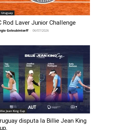
C Uruguay
C Rod Laver Junior Challenge
rgio Goloubintseff
-
06/07/2026
illie Jean King Cup
ruguay disputa la Billie Jean King
up.