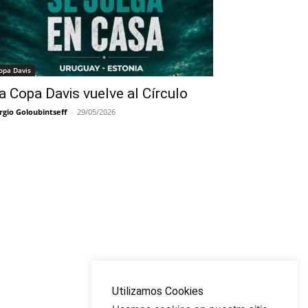
opa Davis
a Copa Davis vuelve al Círculo
rgio Goloubintseff
-
29/05/2026
Utilizamos Cookies