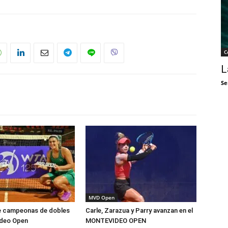
C
L
Se
MVD Open
le campeonas de dobles
Carle, Zarazua y Parry avanzan en el
ideo Open
MONTEVIDEO OPEN