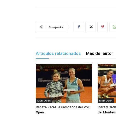
Compartir
Artículos relacionados
Más del autor
MVD Open
MVD Open
Renata Zarazúa campeona del MVD
Riera y Car
Open
del Montev