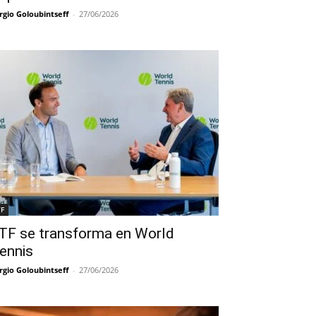
rgio Goloubintseff
-
27/06/2026
TF
TF se transforma en World
ennis
rgio Goloubintseff
-
27/06/2026