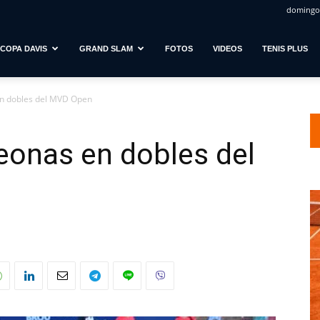
domingo,
COPA DAVIS
GRAND SLAM
FOTOS
VIDEOS
TENIS PLUS
n dobles del MVD Open
eonas en dobles del