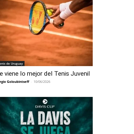
enis de Uruguay
e viene lo mejor del Tenis Juvenil
rgio Goloubintseff
-
10/06/2026