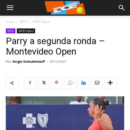
Inicio
WTA
MVD Open
WTA
MVD Open
Parry a segunda ronda –
Montevideo Open
Por
Sergio Goloubintseff
-
06/12/2023