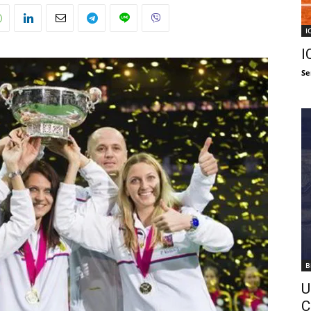
I
I
Se
B
U
C