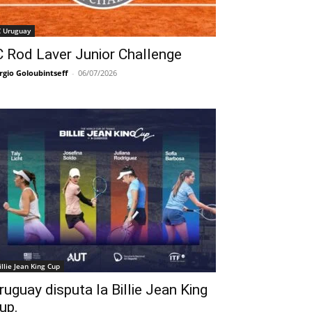
C Uruguay
C Rod Laver Junior Challenge
rgio Goloubintseff
-
06/07/2026
illie Jean King Cup
ruguay disputa la Billie Jean King
up.