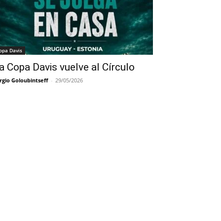
opa Davis
a Copa Davis vuelve al Círculo
rgio Goloubintseff
-
29/05/2026