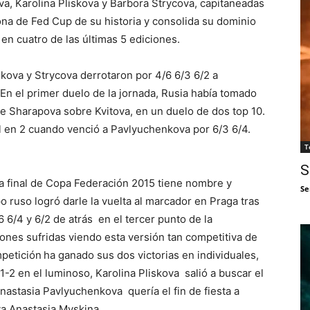
va, Karolina Pliskova y Barbora Strycova, capitaneadas
rona de Fed Cup de su historia y consolida su dominio
n cuatro de las últimas 5 ediciones.
skova y Strycova derrotaron por 4/6 6/3 6/2 a
En el primer duelo de la jornada, Rusia había tomado
 de Sharapova sobre Kvitova, en un duelo de dos top 10.
al en 2 cuando venció a Pavlyuchenkova por 6/3 6/4.
T
S
sta final de Copa Federación 2015 tiene nombre y
Se
o ruso logró darle la vuelta al marcador en Praga tras
 6/4 y 6/2 de atrás en el tercer punto de la
iones sufridas viendo esta versión tan competitiva de
mpetición
ha ganado sus dos victorias en individuales,
1-2 en el luminoso, Karolina Pliskova salió a buscar el
nastasia Pavlyuchenkova quería el fin de fiesta a
ya Anastasia Myskina.