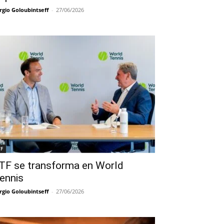
rgio Goloubintseff
-
27/06/2026
TF
TF se transforma en World
ennis
rgio Goloubintseff
-
27/06/2026