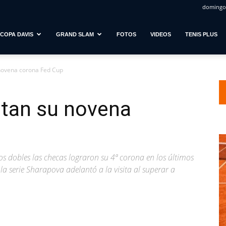
domingo,
COPA DAVIS
GRAND SLAM
FOTOS
VIDEOS
TENIS PLUS
novena corona Fed Cup
ntan su novena
los dobles las checas lograron su 4ª corona en los últimos
e la serie Sharapova adelantó a la visita al superar a