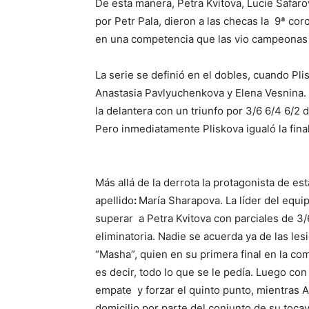
De esta manera, Petra Kvitova, Lucie Safaro
por Petr Pala, dieron a las checas la 9ª co
en una competencia que las vio campeonas e
La serie se definió en el dobles, cuando Pli
Anastasia Pavlyuchenkova y Elena Vesnina. 
la delantera con un triunfo por 3/6 6/4 6/2
Pero inmediatamente Pliskova igualó la fin
Más allá de la derrota la protagonista de e
apellido
:
María Sharapova. La líder del equip
superar a Petra Kvitova con parciales de 3/6
eliminatoria. Nadie se acuerda ya de las les
“Masha”, quien en su primera final en la co
es decir, todo lo que se le pedía. Luego con
empate y forzar el quinto punto, mientras A
domicilio por parte del conjunto de su toca