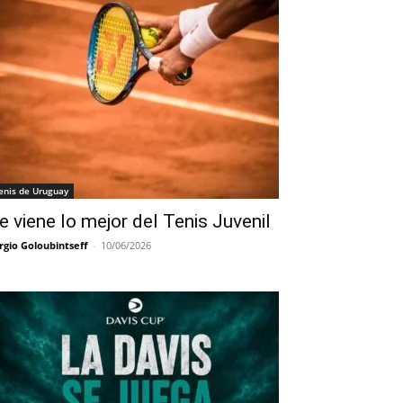
enis de Uruguay
e viene lo mejor del Tenis Juvenil
rgio Goloubintseff
-
10/06/2026