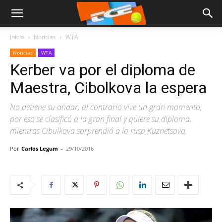
Inicio
Noticias
WTA
Noticias
WTA
Kerber va por el diploma de
Maestra, Cibolkova la espera
No detiene su andar, al contrario vive un gran momento,
por eso se clasificó a la gran final y quiere su diploma,
mientras Cibulkova sorprendió a la rusa Kuznetsova.
Por
Carlos Legum
-
29/10/2016