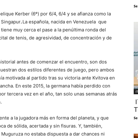
Se
ique Kerber (6º) por 6/4, 6/4 y se afianza como la
e Singapur
.
La española, nacida en Venezuela que
, tiene muy cerca el pase a la penúltima ronda del
ital de tenis, de agresividad, de concentración y de
istorial antes de comenzar el encuentro, son dos
muestran dos estilos diferentes de juego, pero ambos
ía motivada al partido tras su victoria ante Kvitova en
vancha. En este 2015, la germana había perdido con
I
r tercera vez en el año, tan solo unas semanas atrás
I
.
T
ente a la jugadora más en forma del planeta, y que
Se
ca de sólida, acertada y sin fisuras. Y, también,
, Muguruza no estaba dispuesta a dar chances ni