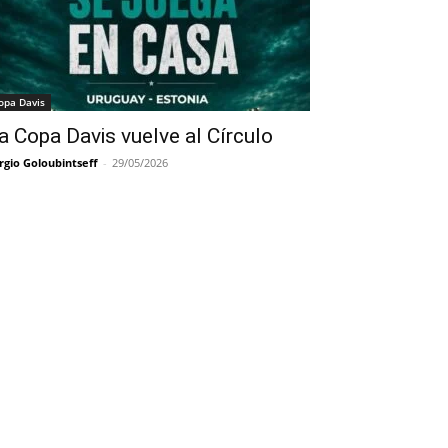
opa Davis
a Copa Davis vuelve al Círculo
rgio Goloubintseff
-
29/05/2026