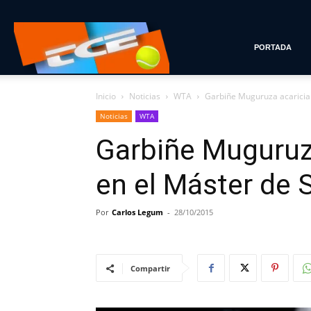
Tenis
PORTADA
Inicio
Noticias
WTA
Garbiñe Muguruza acaricia 
con
Noticias
WTA
Garbiñe Muguruza
Estilo
en el Máster de 
Por
Carlos Legum
-
28/10/2015
Compartir