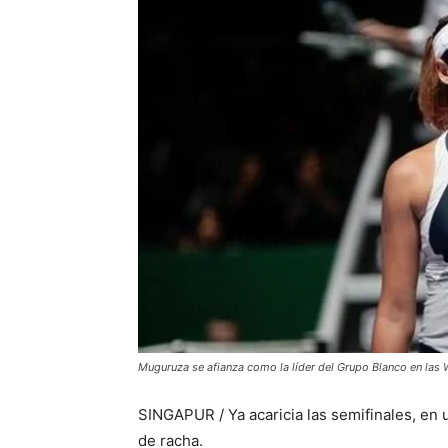
Muguruza se afianza como la líder del Grupo Blanco en las 
SINGAPUR / Ya acaricia las semifinales, en u
de racha.