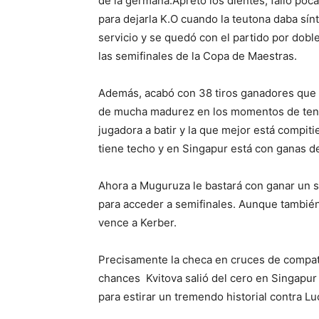
de la germana.Apretó los dientes, falló poc
para dejarla K.O cuando la teutona daba sí
servicio y se quedó con el partido por dobl
las semifinales de la Copa de Maestras.
Además, acabó con 38 tiros ganadores que d
de mucha madurez en los momentos de tensi
jugadora a batir y la que mejor está comp
tiene techo y en Singapur está con ganas d
Ahora a Muguruza le bastará con ganar un set 
para acceder a semifinales. Aunque también
vence a Kerber.
Precisamente la checa en cruces de compatri
chances Kvitova salió del cero en Singapur 
para estirar un tremendo historial contra Lu