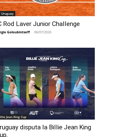
C Uruguay
C Rod Laver Junior Challenge
rgio Goloubintseff
-
06/07/2026
illie Jean King Cup
ruguay disputa la Billie Jean King
up.