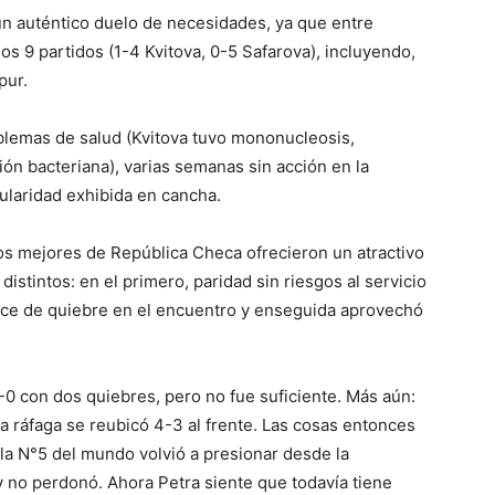
un auténtico duelo de necesidades, ya que entre
s 9 partidos (1-4 Kvitova, 0-5 Safarova), incluyendo,
pur.
blemas de salud (Kvitova tuvo mononucleosis,
ión bacteriana), varias semanas sin acción en la
ularidad exhibida en cancha.
dos mejores de República Checa ofrecieron un atractivo
distintos: en el primero, paridad sin riesgos al servicio
hance de quiebre en el encuentro y enseguida aprovechó
3-0 con dos quiebres, pero no fue suficiente. Más aún:
na ráfaga se reubicó 4-3 al frente. Las cosas entonces
la N°5 del mundo volvió a presionar desde la
y no perdonó. Ahora Petra siente que todavía tiene