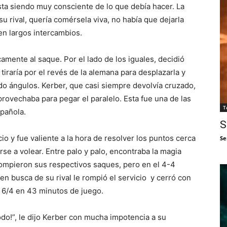
sta siendo muy consciente de lo que debía hacer. La
u rival, quería comérsela viva, no había que dejarla
en largos intercambios.
amente al saque. Por el lado de los iguales, decidió
tiraría por el revés de la alemana para desplazarla y
o ángulos. Kerber, que casi siempre devolvía cruzado,
ovechaba para pegar el paralelo. Esta fue una de las
T
spañola.
S
o y fue valiente a la hora de resolver los puntos cerca
Se
irse a volear. Entre palo y palo, encontraba la magia
 rompieron sus respectivos saques, pero en el 4-4
en busca de su rival le rompió el servicio y cerró con
r 6/4 en 43 minutos de juego.
do!”, le dijo Kerber con mucha impotencia a su