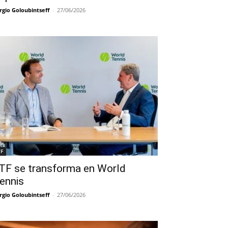
rgio Goloubintseff
-
27/06/2026
TF
TF se transforma en World
ennis
rgio Goloubintseff
-
27/06/2026