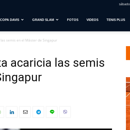
sábado,
COPA DAVIS
GRAND SLAM
FOTOS
VIDEOS
TENIS PLUS
las semis en el Máster de Singapur
 acaricia las semis
Singapur