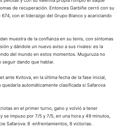
as pelotas y con su valentía propia rompió el saque
ntomas de recuperación. Entonces Garbiñe cerró con su
e 674, con el liderazgo del Grupo Blanco y acariciando
an muestra de la confianza en su tenis, con síntomas
ón y dándole un nuevo aviso a sus rivales: es la
itiendo del mundo en estos momentos. Muguruza no
e seguir dando que hablar.
ante Kvitova, en la última fecha de la fase inicial,
 quedaría automáticamente clasificada si Safarova
otas en el primer turno, gano y volvió a tener
y se impuso por 7/5 y 7/5, en una hora y 49 minutos,
cie Safarova: 8 enfrentamientos, 8 victorias.