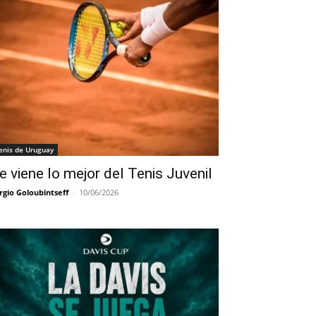
enis de Uruguay
e viene lo mejor del Tenis Juvenil
rgio Goloubintseff
-
10/06/2026