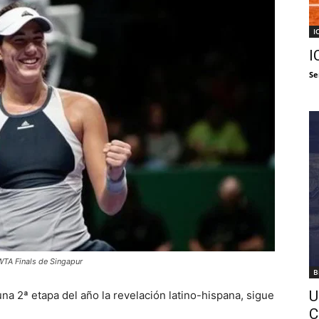
I
I
Se
WTA Finals de Singapur
B
U
na 2ª etapa del año la revelación latino-hispana, sigue
C