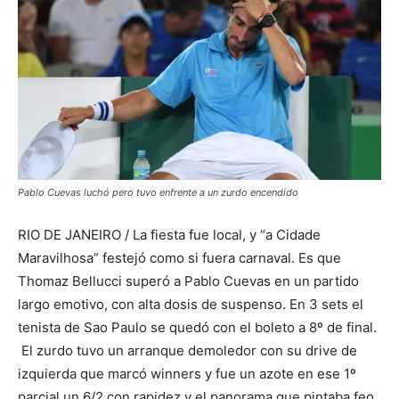
Pablo Cuevas luchó pero tuvo enfrente a un zurdo encendido
RIO DE JANEIRO / La fiesta fue local, y “a Cidade
Maravilhosa” festejó como si fuera carnaval. Es que
Thomaz Bellucci superó a Pablo Cuevas en un partido
largo emotivo, con alta dosis de suspenso. En 3 sets el
tenista de Sao Paulo se quedó con el boleto a 8º de final.
El zurdo tuvo un arranque demoledor con su drive de
izquierda que marcó winners y fue un azote en ese 1º
parcial un 6/2 con rapidez y el panorama que pintaba feo.