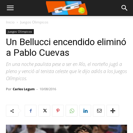
Inicio
Juegos Olimpicos
Juegos Olimpicos
Un Bellucci encendido eliminó
a Pablo Cuevas
En una noche paulista pese a ser en Río, el norteño jugó a
pleno y venció al tenista celeste que le dijo adiós a los Juegos
Olímpicos.
Por
Carlos Legum
-
10/08/2016