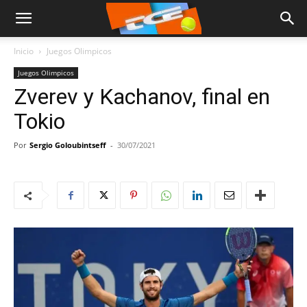
Inicio
Juegos Olimpicos
Juegos Olimpicos
Zverev y Kachanov, final en
Tokio
Por
Sergio Goloubintseff
-
30/07/2021