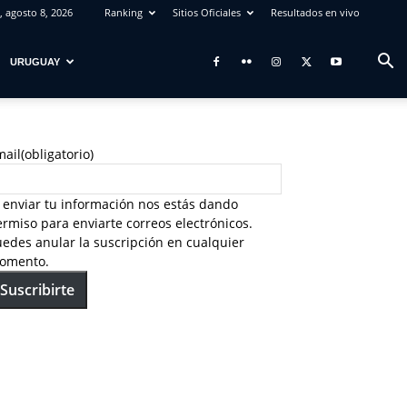
 agosto 8, 2026
Ranking
Sitios Oficiales
Resultados en vivo
URUGUAY
mail
(obligatorio)
 enviar tu información nos estás dando
rmiso para enviarte correos electrónicos.
edes anular la suscripción en cualquier
omento.
Suscribirte