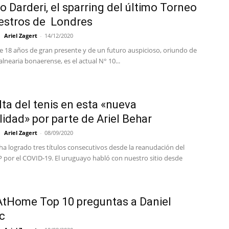
o Darderi, el sparring del último Torneo
estros de Londres
Ariel Zagert
-
14/12/2020
de 18 años de gran presente y de un futuro auspicioso, oriundo de
alnearia bonaerense, es el actual N° 10...
lta del tenis en esta «nueva
idad» por parte de Ariel Behar
Ariel Zagert
-
08/09/2020
 ha logrado tres títulos consecutivos desde la reanudación del
P por el COVID-19. El uruguayo habló con nuestro sitio desde
tHome Top 10 preguntas a Daniel
c