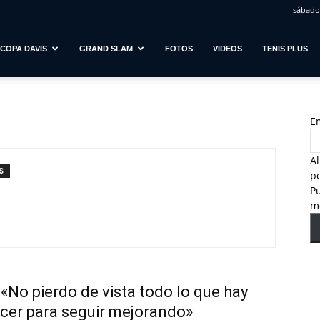
sábado,
COPA DAVIS
GRAND SLAM
FOTOS
VIDEOS
TENIS PLUS
E
Al
S
pe
Pu
m
 «No pierdo de vista todo lo que hay
cer para seguir mejorando»