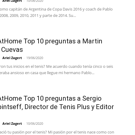
Ariel Zagert
-
10/08/2020
mo capitán de Argentina de Copa Davis 2016 y coach de Pablo
008, 2009, 2010, 2011 y parte de 2014. Su...
tHome Top 10 preguntas a Martin
 Cuevas
Ariel Zagert
-
19/06/2020
n tus inicios en el tenis? Me acuerdo cuando tenía cinco o seis
eraba ansioso en casa que llegue mi hermano Pablo...
tHome Top 10 preguntas a Sergio
intseff, Director de Tenis Plus y Editor
Ariel Zagert
-
10/06/2020
ció tu pasión por el tenis? Mi pasión por el tenis nace como con