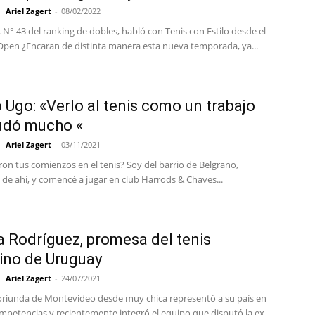
Ariel Zagert
-
08/02/2022
, N° 43 del ranking de dobles, habló con Tenis con Estilo desde el
Open ¿Encaran de distinta manera esta nueva temporada, ya...
 Ugo: «Verlo al tenis como un trabajo
udó mucho «
Ariel Zagert
-
03/11/2021
on tus comienzos en el tenis? Soy del barrio de Belgrano,
 de ahí, y comencé a jugar en club Harrods & Chaves...
a Rodríguez, promesa del tenis
ino de Uruguay
Ariel Zagert
-
24/07/2021
 oriunda de Montevideo desde muy chica representó a su país en
petencias y recientemente integró el equipo que disputó la ex...