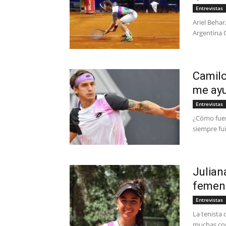
Entrevistas
Ariel Behar
Argentina 
Camilo
me ay
Entrevistas
¿Cómo fuer
siempre fui
Julian
femen
Entrevistas
La tenista
muchas com