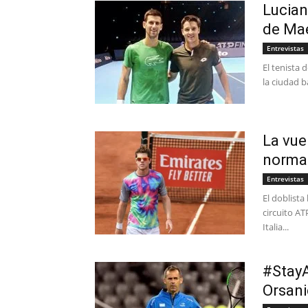
Lucian
de Ma
Entrevistas
El tenista 
la ciudad b
La vue
normal
Entrevistas
El doblista
circuito AT
Italia...
#StayA
Orsani