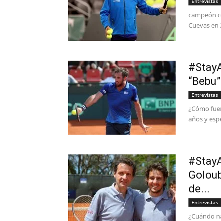
Entrevistas
campeón co
Cuevas en 2
#StayA
“Bebu”
Entrevistas
¿Cómo fuero
años y esp
#StayA
Goloub
de...
Entrevistas
¿Cuándo na