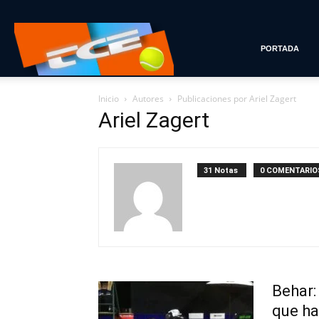
Tenis
PORTADA
Inicio
Autores
Publicaciones por Ariel Zagert
con
Ariel Zagert
Estilo
31 Notas
0 COMENTARIO
Behar:
que ha