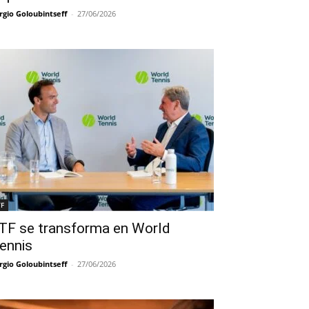
rgio Goloubintseff
-
27/06/2026
TF
TF se transforma en World
ennis
rgio Goloubintseff
-
27/06/2026