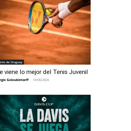
enis de Uruguay
e viene lo mejor del Tenis Juvenil
rgio Goloubintseff
-
10/06/2026