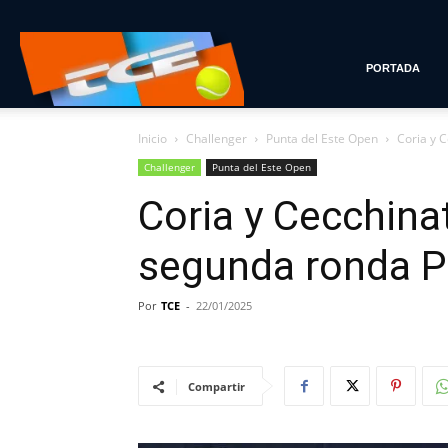
Tenis
PORTADA
Inicio
Challenger
Punta del Este Open
Coria y 
con
Challenger
Punta del Este Open
Coria y Cecchina
Estilo
segunda ronda P
Por
TCE
-
22/01/2025
Compartir