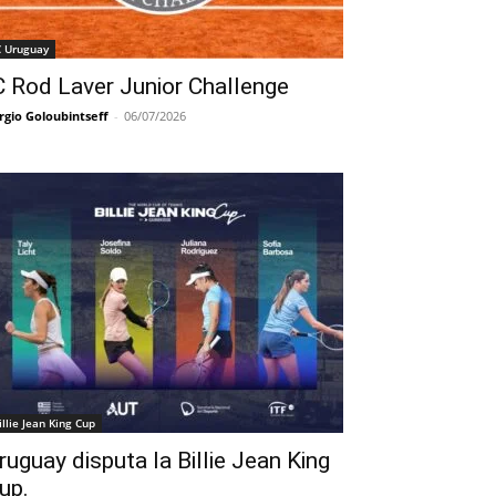
C Uruguay
C Rod Laver Junior Challenge
rgio Goloubintseff
-
06/07/2026
illie Jean King Cup
ruguay disputa la Billie Jean King
up.