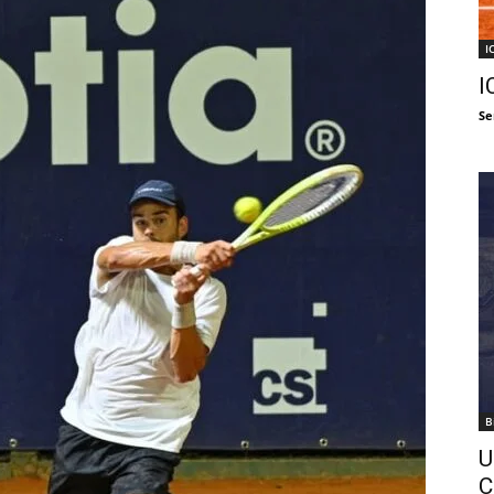
I
I
Se
B
U
C