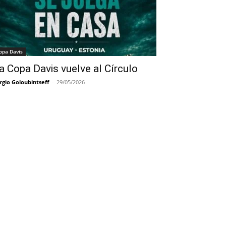
opa Davis
a Copa Davis vuelve al Círculo
rgio Goloubintseff
-
29/05/2026