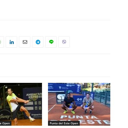
te Open
Punta del Este Open