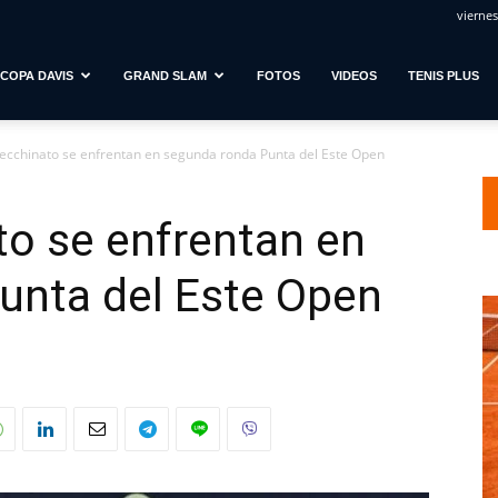
viernes
COPA DAVIS
GRAND SLAM
FOTOS
VIDEOS
TENIS PLUS
Cecchinato se enfrentan en segunda ronda Punta del Este Open
to se enfrentan en
unta del Este Open