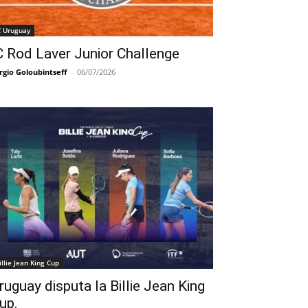
C Uruguay
C Rod Laver Junior Challenge
rgio Goloubintseff
-
06/07/2026
illie Jean King Cup
ruguay disputa la Billie Jean King
up.