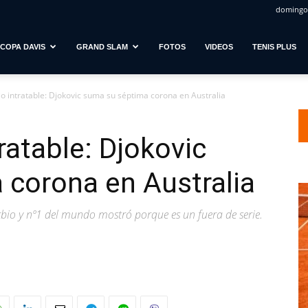
domingo,
COPA DAVIS
GRAND SLAM
FOTOS
VIDEOS
TENIS PLUS
o intratable: Djokovic suma su séptima corona en Australia
ratable: Djokovic
 corona en Australia
bio y nº1 del mundo mostró porque es un fuera de serie.