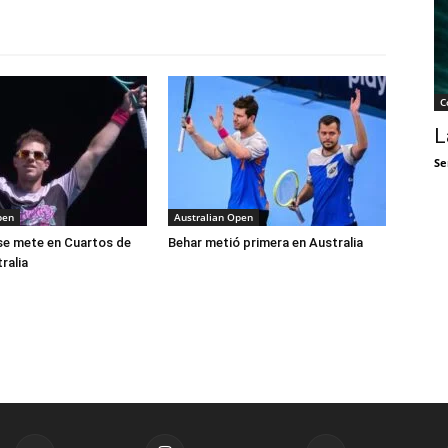
C
L
Se
pen
Australian Open
 se mete en Cuartos de
Behar metió primera en Australia
tralia