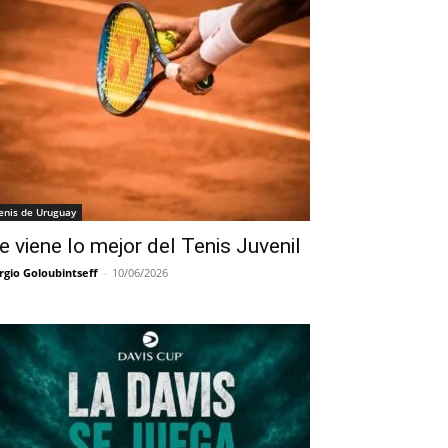
enis de Uruguay
e viene lo mejor del Tenis Juvenil
rgio Goloubintseff
-
10/06/2026