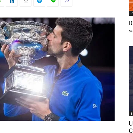
I
I
Se
B
U
C