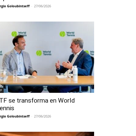
rgio Goloubintseff
-
27/06/2026
TF
TF se transforma en World
ennis
rgio Goloubintseff
-
27/06/2026