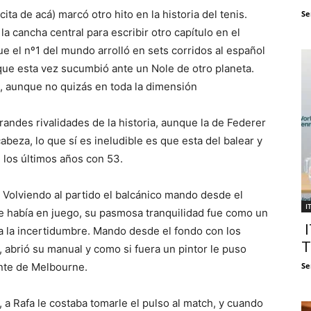
a de acá) marcó otro hito en la historia del tenis.
Se
la cancha central para escribir otro capítulo en el
ue el nº1 del mundo arrolló en sets corridos al español
que esta vez sucumbió ante un Nole de otro planeta.
, aunque no quizás en toda la dimensión
andes rivalidades de la historia, aunque la de Federer
beza, lo que sí es ineludible es que esta del balear y
 los últimos años con 53.
 Volviendo al partido el balcánico mando desde el
I
ue había en juego, su pasmosa tranquilidad fue como un
I
a la incertidumbre. Mando desde el fondo con los
T
, abrió su manual y como si fuera un pintor le puso
ente de Melbourne.
Se
0, a Rafa le costaba tomarle el pulso al match, y cuando