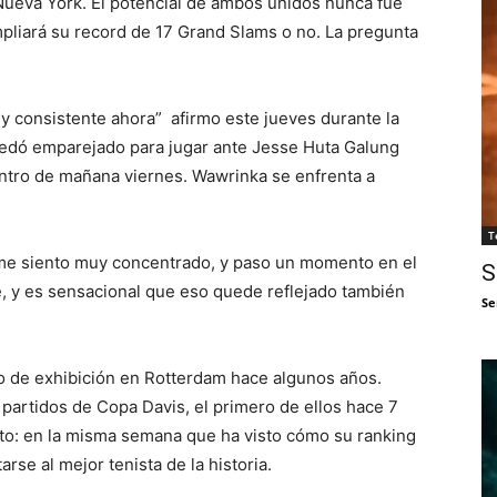
 Nueva York. El potencial de ambos unidos nunca fue
mpliará su record de 17 Grand Slams o no. La pregunta
 consistente ahora” afirmo este jueves durante la
uedó emparejado para jugar ante Jesse Huta Galung
ntro de mañana viernes. Wawrinka se enfrenta a
T
me siento muy concentrado, y paso un momento en el
S
e, y es sensacional que eso quede reflejado también
Se
o de exhibición en Rotterdam hace algunos años.
partidos de Copa Davis, el primero de ellos hace 7
into: en la misma semana que ha visto cómo su ranking
rse al mejor tenista de la historia.