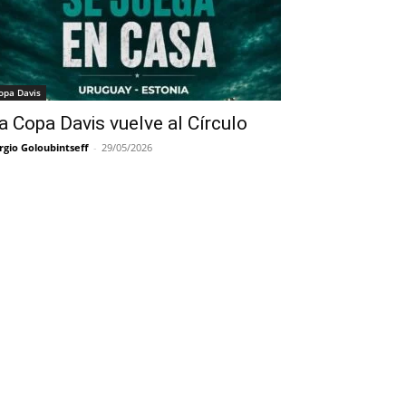
opa Davis
a Copa Davis vuelve al Círculo
rgio Goloubintseff
-
29/05/2026