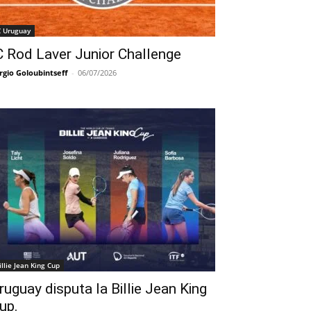
C Uruguay
C Rod Laver Junior Challenge
rgio Goloubintseff
-
06/07/2026
illie Jean King Cup
ruguay disputa la Billie Jean King
up.