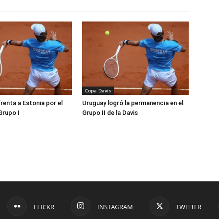
Copa Davis
renta a Estonia por el
Uruguay logró la permanencia en el
Grupo I
Grupo II de la Davis
FLICKR
INSTAGRAM
TWITTER