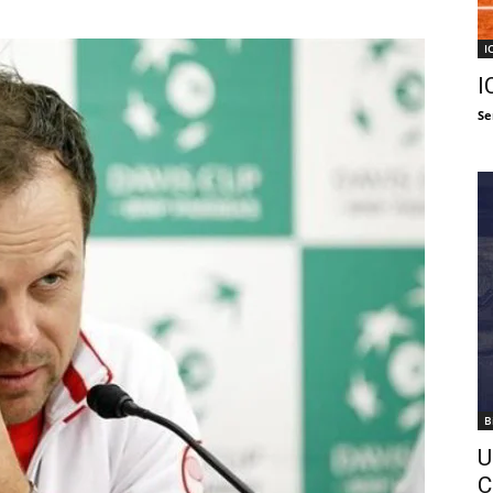
I
I
Se
B
U
C