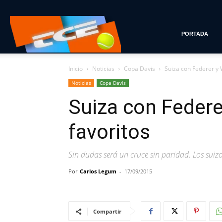
Tenis
PORTADA
Inicio
Noticias
Copa Davis
Suiza con Federer y 
con
Noticias
Copa Davis
Suiza con Feder
Estilo
favoritos
Sin dudas será un cruce sin paridad. Los sui
Por
Carlos Legum
-
17/09/2015
Compartir