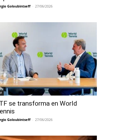
rgio Goloubintseff
-
27/06/2026
TF
TF se transforma en World
ennis
rgio Goloubintseff
-
27/06/2026