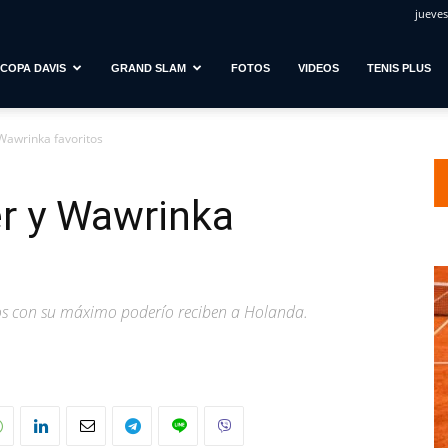
jueves
COPA DAVIS
GRAND SLAM
FOTOS
VIDEOS
TENIS PLUS
Wawrinka favoritos
er y Wawrinka
zos con su máximo poderío reciben a Holanda.