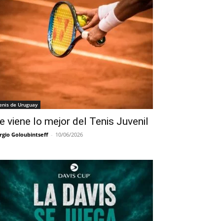
enis de Uruguay
e viene lo mejor del Tenis Juvenil
rgio Goloubintseff
-
10/06/2026