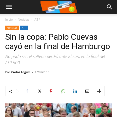
Inicio
Noticias
ATP
Noticias
ATP
Sin la copa: Pablo Cuevas
cayó en la final de Hamburgo
No pudo ser, el salteño perdió ante Klizan, en la final del
ATP 500.
Por
Carlos Legum
-
17/07/2016