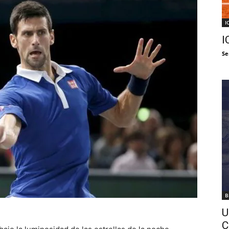
I
I
Se
B
U
C