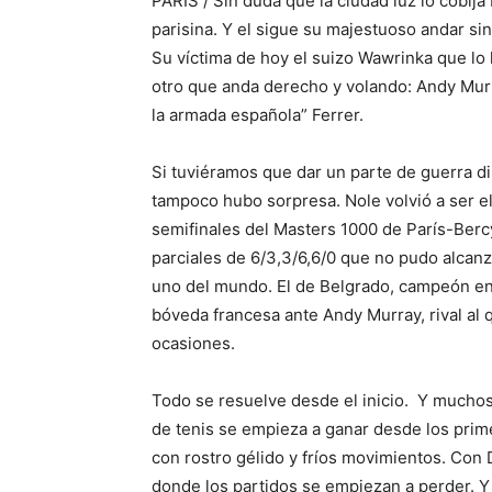
PARIS / Sin duda que la ciudad luz lo cobija
parisina. Y el sigue su majestuoso andar si
Su víctima de hoy el suizo Wawrinka que lo 
otro que anda derecho y volando: Andy Mur
la armada española” Ferrer.
Si tuviéramos que dar un parte de guerra d
tampoco hubo sorpresa. Nole volvió a ser el
semifinales del Masters 1000 de París-Berc
parciales de 6/3,3/6,6/0 que no pudo alcanz
uno del mundo. El de Belgrado, campeón en l
bóveda francesa ante Andy Murray, rival al
ocasiones.
Todo se resuelve desde el inicio. Y muchos
de tenis se empieza a ganar desde los pri
con rostro gélido y fríos movimientos. Con
donde los partidos se empiezan a perder. Y