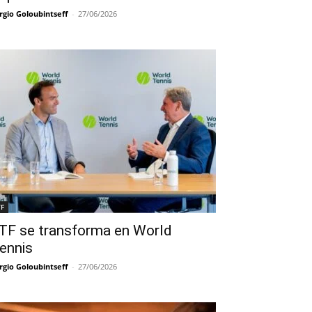
rgio Goloubintseff
-
27/06/2026
TF
TF se transforma en World
ennis
rgio Goloubintseff
-
27/06/2026