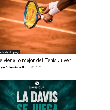
enis de Uruguay
e viene lo mejor del Tenis Juvenil
rgio Goloubintseff
-
10/06/2026