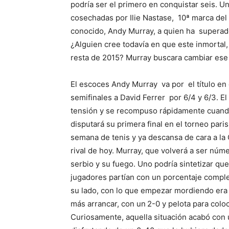
podría ser el primero en conquistar seis. Un
cosechadas por Ilie Nastase, 10ª marca del t
conocido, Andy Murray, a quien ha superado
¿Alguien cree todavía en que este inmortal,
resta de 2015? Murray buscara cambiar ese
El escoces Andy Murray va por el título en 
semifinales a David Ferrer por 6/4 y 6/3. 
tensión y se recompuso rápidamente cuando 
disputará su primera final en el torneo pari
semana de tenis y ya descansa de cara a la 
rival de hoy. Murray, que volverá a ser núm
serbio y su fuego. Uno podría sintetizar qu
jugadores partían con un porcentaje complet
su lado, con lo que empezar mordiendo era
más arrancar, con un
2-0 y pelota para coloc
Curiosamente, aquella situación acabó con 