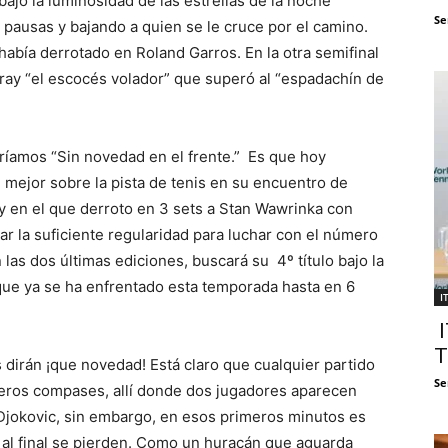
 bajo la luminosidad de las estrellas de la noche
Se
n pausas y bajando a quien se le cruce por el camino.
había derrotado en Roland Garros. En la otra semifinal
ray “el escocés volador” que superó al “espadachín de
iríamos “Sin novedad en el frente.” Es que hoy
 mejor sobre la pista de tenis en su encuentro de
y en el que derroto en 3 sets a Stan Wawrinka con
ar la suficiente regularidad para luchar con el número
as dos últimas ediciones, buscará su 4º título bajo la
 que ya se ha enfrentado esta temporada hasta en 6
I
I
T
 dirán ¡que novedad! Está claro que cualquier partido
Se
meros compases, allí donde dos jugadores aparecen
 Djokovic, sin embargo, en esos primeros minutos es
 al final se pierden. Como un huracán que aguarda