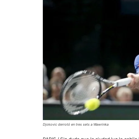
Djokovic derrotó en tres sets a Wawrinka