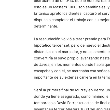
disfrutando de un 0-40 que le hubiera dado 
esto es un Masters 1000, son semifinales, 
británico apretó los dientes, capturó el serv
dispuso a completar el trabajo con su mejor
determinante.
La reanudación volvió a traer premio para F
hipotético tercer set, pero de nuevo el des
distancias en el marcador, y no solamente 
convertiría el suyo propio, avanzando hasta
de Javea, en los momentos donde había que
escapaba y con él, se marchaba esa soñada t
importante de su extensa carrera en la tem
Será la primera final de Murray en Bercy, u
donde ya tiene asegurado, como mínimo, el
temporada a David Ferrer (cuartos de final 
levantar su tercer Masters 1000 del año tra