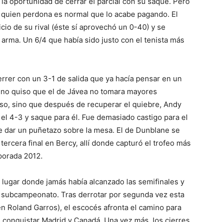
la oportunidad de cerrar el parcial con su saque. Pero
y quien perdona es normal que lo acabe pagando. El
icio de su rival (éste sí aprovechó un 0-40) y se
 arma. Un 6/4 que había sido justo con el tenista más
errer con un 3-1 de salida que ya hacía pensar en un
tino quiso que el de Jávea no tomara mayores
eso, sino que después de recuperar el quiebre, Andy
 el 4-3 y saque para él. Fue demasiado castigo para el
 dar un puñetazo sobre la mesa. El de Dunblane se
ercera final en Bercy, allí donde capturó el trofeo más
porada 2012.
n lugar donde jamás había alcanzado las semifinales y
 subcampeonato. Tras derrotar por segunda vez esta
en Roland Garros), el escocés afronta el camino para
s conquistar Madrid y Canadá. Una vez más, los cierres