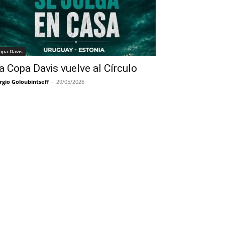
opa Davis
a Copa Davis vuelve al Círculo
rgio Goloubintseff
-
29/05/2026