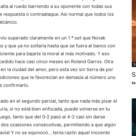
salta al ruedo barriendo a su oponente con todas sus
de respuesta o contraataque. Así normal que todos los
alcánico.
 vio superado claramente en un 1 º set que Novak
 y que ya no soltaría hasta que se fuera al banco con
iciente para bajarle la
moral al más motivado. Y eso
ucedido hace casi cinco meses en Roland Garros. Otra
T
en la
ciudad del amor, pero esta vez sin tierra de por
S
condiciones que le favorecían en demasía al número uno
Se
e confirmarlo.
cado en el segundo parcial, tanto que nada más pisar el
uria, si no está bien enfocada, puede volverse en tu
uego, tanto que del 0-2 pasó al 4-2 casi sin darse
 dos ocasiones consecutivas, permitiendo a que algún
davía! Y no se equivocó. , tenía razón aquel inocente