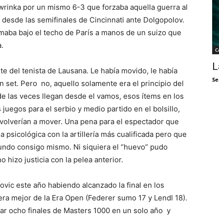
wrinka por un mismo 6-3 que forzaba aquella guerra al
a desde las semifinales de Cincinnati ante Dolgopolov.
umaba bajo el techo de París a manos de un suizo que
.
C
L
e del tenista de Lausana. Le había movido, le había
Se
n set. Pero no, aquello solamente era el principio del
 de las veces llegan desde el vamos, esos ítems en los
juegos para el serbio y medio partido en el bolsillo,
volverían a mover. Una pena para el espectador que
 psicológica con la artillería más cualificada pero que
ndo consigo mismo. Ni siquiera el “huevo” pudo
 hizo justicia con la pelea anterior.
ovic este año habiendo alcanzado la final
en los
cera mejor de la Era Open (Federer sumo 17 y Lendl 18).
ar ocho finales de
Masters 1000 en un solo año y