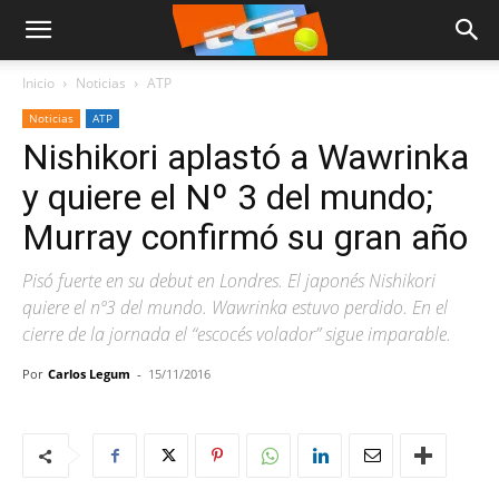
Inicio
Noticias
ATP
Noticias
ATP
Nishikori aplastó a Wawrinka
y quiere el Nº 3 del mundo;
Murray confirmó su gran año
Pisó fuerte en su debut en Londres. El japonés Nishikori
quiere el nº3 del mundo. Wawrinka estuvo perdido. En el
cierre de la jornada el “escocés volador” sigue imparable.
Por
Carlos Legum
-
15/11/2016