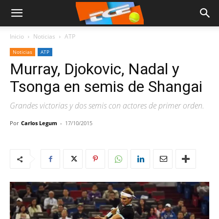
Inicio
Noticias
ATP
Noticias
ATP
Murray, Djokovic, Nadal y
Tsonga en semis de Shangai
Grandes victorias y dos semis con actores de primer orden.
Por
Carlos Legum
-
17/10/2015