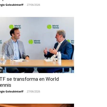
rgio Goloubintseff
-
27/06/2026
TF
TF se transforma en World
ennis
rgio Goloubintseff
-
27/06/2026