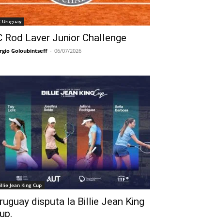
C Uruguay
C Rod Laver Junior Challenge
rgio Goloubintseff
-
06/07/2026
illie Jean King Cup
ruguay disputa la Billie Jean King
up.