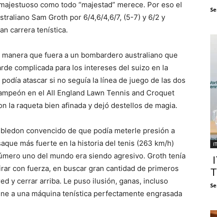
majestuoso como todo “majestad” merece. Por eso el
Se
traliano Sam Groth por 6/4,6/4,6/7, (5-7) y 6/2 y
an carrera tenística.
a manera que fuera a un bombardero australiano que
arde complicada para los intereses del suizo en la
odía atascar si no seguía la línea de juego de las dos
campeón en el All England Lawn Tennis and Croquet
 la raqueta bien afinada y dejó destellos de magia.
imbledon convencido de que podía meterle presión a
aque más fuerte en la historia del tenis (263 km/h)
I
número uno del mundo era siendo agresivo. Groth tenía
I
irar con fuerza, en buscar gran cantidad de primeros
T
ed y cerrar arriba. Le puso ilusión, ganas, incluso
Se
tiene a una máquina tenística perfectamente engrasada