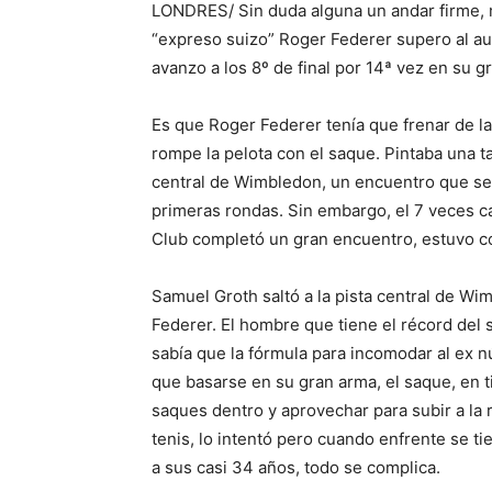
LONDRES/ Sin duda alguna un andar firme, 
“expreso suizo” Roger Federer supero al aus
avanzo a los 8º de final por 14ª vez en su gr
Es que Roger Federer tenía que frenar de l
rompe la pelota con el saque. Pintaba una t
central de Wimbledon, un encuentro que se p
primeras rondas. Sin embargo, el 7 veces 
Club completó un gran encuentro, estuvo con
Samuel Groth saltó a la pista central de W
Federer. El hombre que tiene el récord del s
sabía que la fórmula para incomodar al ex 
que basarse en su gran arma, el saque, en t
saques dentro y aprovechar para subir a la r
tenis, lo intentó pero cuando enfrente se 
a sus casi 34 años, todo se complica.