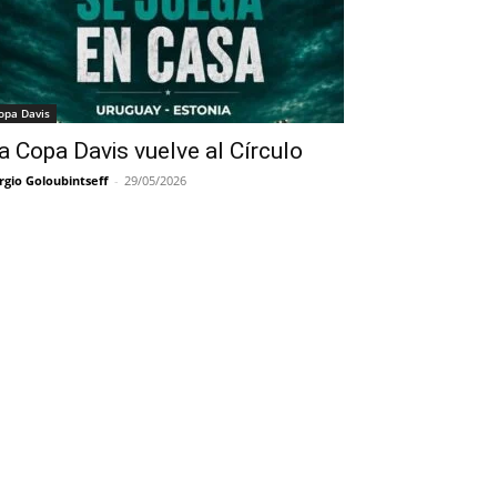
opa Davis
a Copa Davis vuelve al Círculo
rgio Goloubintseff
-
29/05/2026