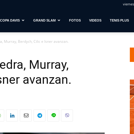
viernes
COPA DAVIS
GRAND SLAM
FOTOS
VIDEOS
TENIS PLUS
a, Murray, Berdych, Cilic e Isner avanzan.
edra, Murray,
Isner avanzan.