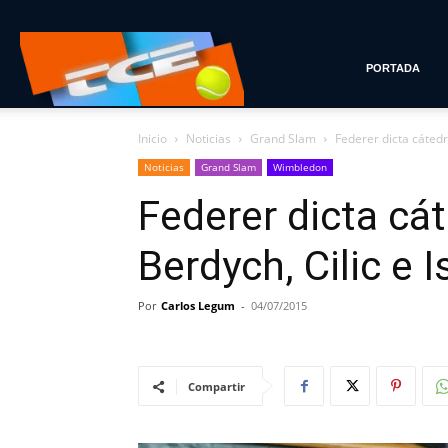
Tenis
PORTADA
Inicio
Noticias
Grand Slam
Federer dicta cátedr
con
Noticias
Grand Slam
Wimbledon
Federer dicta cát
Estilo
Berdych, Cilic e 
Por
Carlos Legum
-
04/07/2015
Compartir