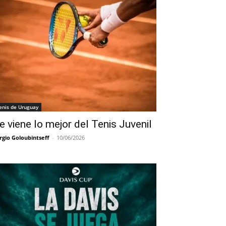
enis de Uruguay
e viene lo mejor del Tenis Juvenil
rgio Goloubintseff
-
10/06/2026