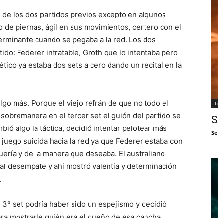
 de los dos partidos previos excepto en algunos
do de piernas, ágil en sus movimientos, certero con el
eterminante cuando se pegaba a la red. Los dos
ido: Federer intratable, Groth que lo intentaba pero
ético ya estaba dos sets a cero dando un recital en la
lgo más. Porque el viejo refrán de que no todo el
T
 sobremanera en el tercer set el guión del partido se
S
bió algo la táctica, decidió intentar pelotear más
Se
 juego suicida hacia la red ya que Federer estaba con
uería y de la manera que deseaba. El australiano
o al desempate y ahí mostró valentía y determinación
.
l 3º set podría haber sido un espejismo y decidió
ara mostrarle quién era el dueño de esa cancha