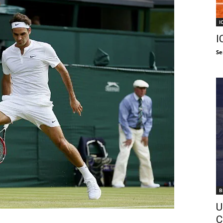
I
I
Se
B
U
C