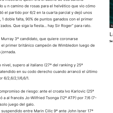
odo u n camino de rosas para el helvético que vio cómo
dó el partido por 6/2 en la cuarta parcial y dejó unos
 1 doble falta, 90% de puntos ganados con el primer
zados. Que siga la fiesta… hay Sir Roger” para rato.
C
L
y Murray 3º candidato, que quiere coronarse
Se
 el primer británico campeón de Wimbledon luego de
a jornada.
 nivel, supero al italiano (27º del ranking y 25º
r atendido en su codo derecho cuando arrancó el último
 6/2,6/2,1/6,6/1.
ompromiso de riesgo: ante el croata Ivo Karlovic (25º
 a al francés Jo-Wilfried Tsonga (12º ATP) por 7/6 (7-
 solo juego del galo.
 suspendido entre Marin Cilic 9º ante John Isner 17º