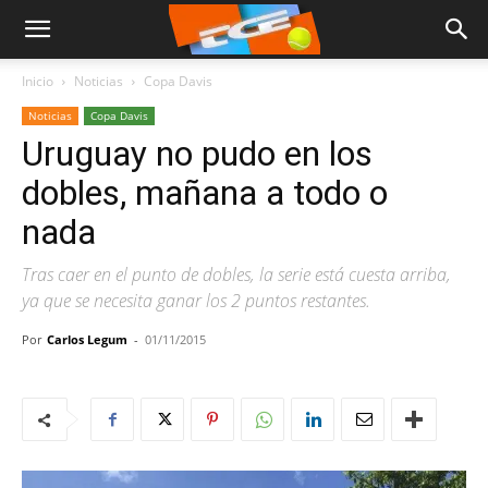
Inicio
Noticias
Copa Davis
Noticias
Copa Davis
Uruguay no pudo en los
dobles, mañana a todo o
nada
Tras caer en el punto de dobles, la serie está cuesta arriba,
ya que se necesita ganar los 2 puntos restantes.
Por
Carlos Legum
-
01/11/2015