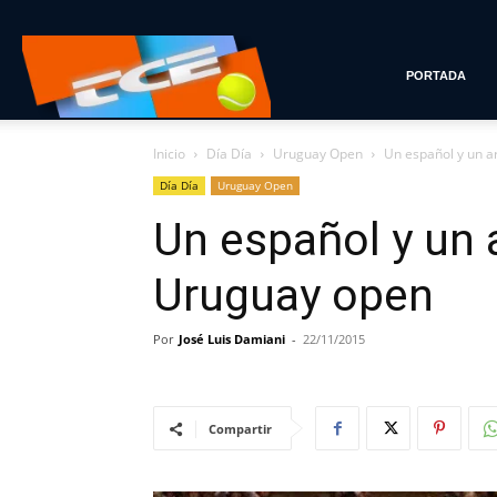
Tenis
PORTADA
Inicio
Día Día
Uruguay Open
Un español y un a
con
Día Día
Uruguay Open
Un español y un a
Estilo
Uruguay open
Por
José Luis Damiani
-
22/11/2015
Compartir