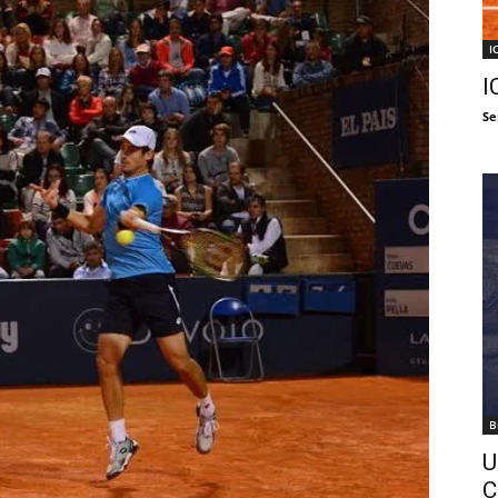
I
I
Se
B
U
C