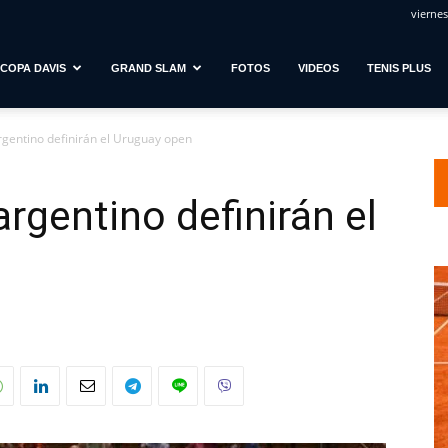
viernes
COPA DAVIS
GRAND SLAM
FOTOS
VIDEOS
TENIS PLUS
rgentino definirán el Uruguay open
rgentino definirán el