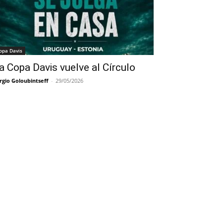
opa Davis
a Copa Davis vuelve al Círculo
rgio Goloubintseff
-
29/05/2026