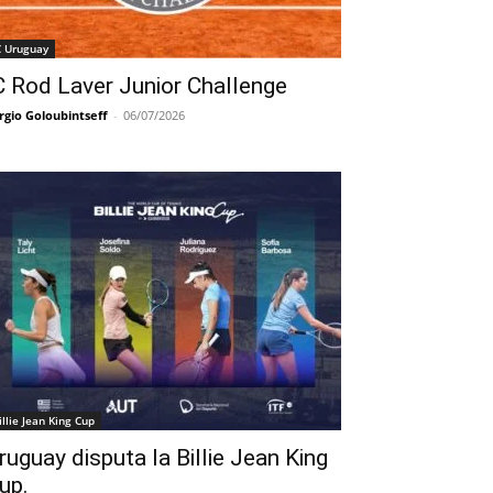
C Uruguay
C Rod Laver Junior Challenge
rgio Goloubintseff
-
06/07/2026
illie Jean King Cup
ruguay disputa la Billie Jean King
up.