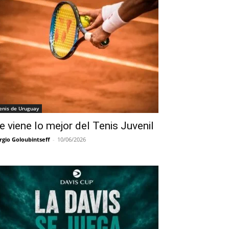
enis de Uruguay
e viene lo mejor del Tenis Juvenil
rgio Goloubintseff
-
10/06/2026