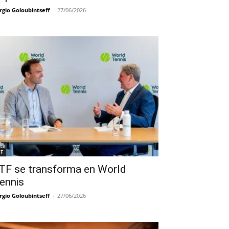
rgio Goloubintseff
-
27/06/2026
TF
TF se transforma en World
ennis
rgio Goloubintseff
-
27/06/2026