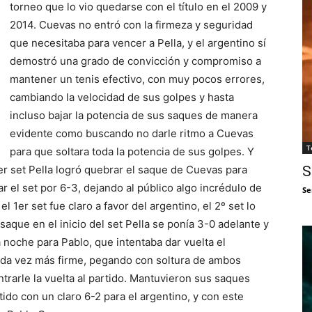
torneo que lo vio quedarse con el título en el 2009 y
2014. Cuevas no entró con la firmeza y seguridad
que necesitaba para vencer a Pella, y el argentino sí
demostró una grado de convicción y compromiso a
mantener un tenis efectivo, con muy pocos errores,
cambiando la velocidad de sus golpes y hasta
incluso bajar la potencia de sus saques de manera
evidente como buscando no darle ritmo a Cuevas
T
para que soltara toda la potencia de sus golpes. Y
1er set Pella logró quebrar el saque de Cuevas para
S
r el set por 6-3, dejando al público algo incrédulo de
Se
el 1er set fue claro a favor del argentino, el 2º set lo
aque en el inicio del set Pella se ponía 3-0 adelante y
 noche para Pablo, que intentaba dar vuelta el
ada vez más firme, pegando con soltura de ambos
rarle la vuelta al partido. Mantuvieron sus saques
ido con un claro 6-2 para el argentino, y con este