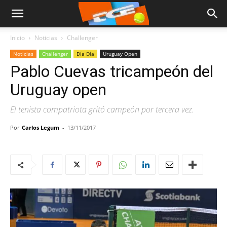
Inicio
Noticias
Challenger
Noticias
Challenger
Día Día
Uruguay Open
Pablo Cuevas tricampeón del
Uruguay open
El tenista compatriota gritó campeón por tercera vez.
Por
Carlos Legum
-
13/11/2017