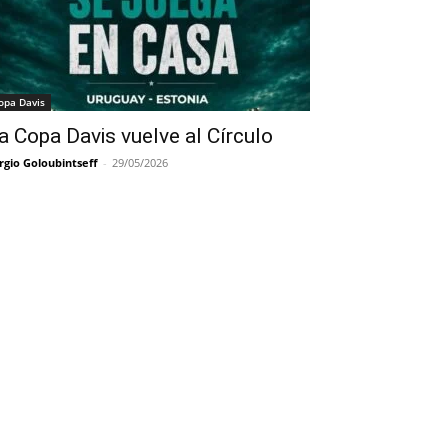
opa Davis
a Copa Davis vuelve al Círculo
rgio Goloubintseff
-
29/05/2026