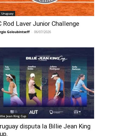
C Uruguay
C Rod Laver Junior Challenge
rgio Goloubintseff
-
06/07/2026
illie Jean King Cup
ruguay disputa la Billie Jean King
up.