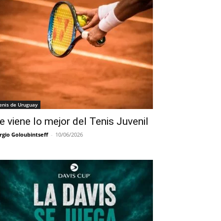
enis de Uruguay
e viene lo mejor del Tenis Juvenil
rgio Goloubintseff
-
10/06/2026