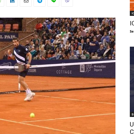
I
I
Se
B
U
C