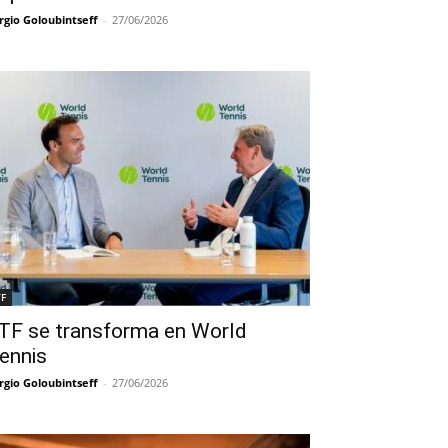
rgio Goloubintseff
-
27/06/2026
TF
TF se transforma en World
ennis
rgio Goloubintseff
-
27/06/2026