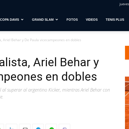
jueves
COPA DAVIS
GRAND SLAM
FOTOS
VIDEOS
TENIS PLUS
ta, Ariel Behar y De Paula vicecampeones en dobles
lista, Ariel Behar y
mpeones en dobles
al al superar al argentino Kicker, mientras Ariel Behar con
e.