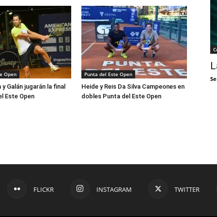
C
L
te Open
Punta del Este Open
Se
 y Galán jugarán la final
Heide y Reis Da Silva Campeones en
el Este Open
dobles Punta del Este Open
FLICKR
INSTAGRAM
TWITTER