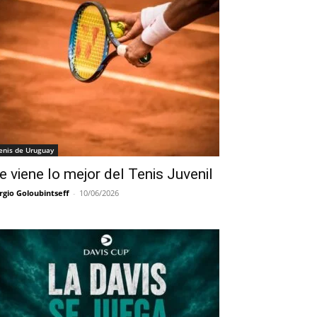
enis de Uruguay
e viene lo mejor del Tenis Juvenil
rgio Goloubintseff
-
10/06/2026