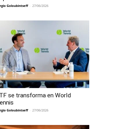
rgio Goloubintseff
-
27/06/2026
TF
TF se transforma en World
ennis
rgio Goloubintseff
-
27/06/2026