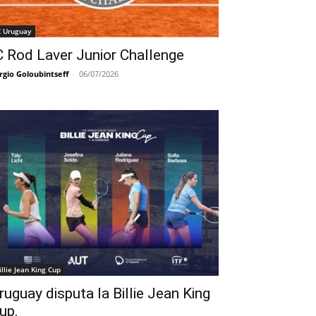
C Uruguay
C Rod Laver Junior Challenge
rgio Goloubintseff
-
06/07/2026
illie Jean King Cup
ruguay disputa la Billie Jean King
up.