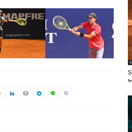
T
S
Se