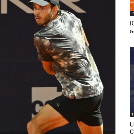
I
I
Se
B
U
C