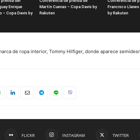
 prensa del
Conferencia de prensa de
Conferencia de p
guay Enrique
Martín Cuevas – Copa Davis by
Francisco Llanes
o – Copa Davis by
Rakuten
by Rakuten
 marca de ropa interior, Tommy Hilfiger, donde aparece semides
FLICKR
INSTAGRAM
TWITTER