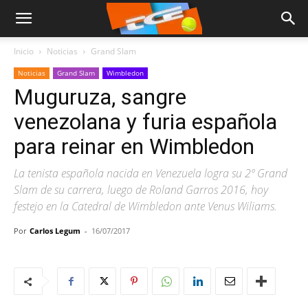
Inicio
Noticias
Grand Slam
Noticias
Grand Slam
Wimbledon
Muguruza, sangre
venezolana y furia española
para reinar en Wimbledon
La tenista española nacida en Venezuela logra su 2º Grand
Slam de su carrera, luego de Roland Garros 2016, hoy
festejo en la Catedral de Wimbledon ante Venus Wiliams.
Por
Carlos Legum
-
16/07/2017