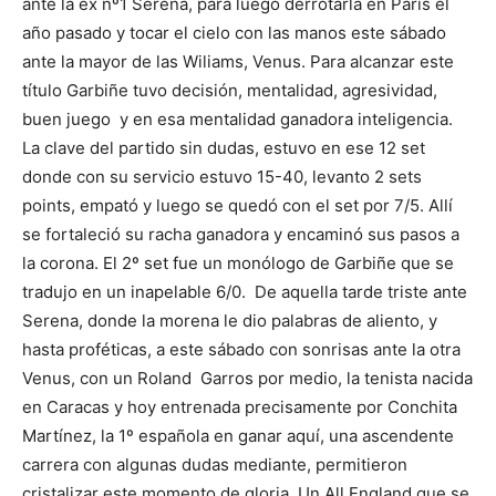
ante la ex nº1 Serena, para luego derrotarla en Paris el
año pasado y tocar el cielo con las manos este sábado
ante la mayor de las Wiliams, Venus. Para alcanzar este
título Garbiñe tuvo decisión, mentalidad, agresividad,
buen juego y en esa mentalidad ganadora inteligencia.
La clave del partido sin dudas, estuvo en ese 12 set
donde con su servicio estuvo 15-40, levanto 2 sets
points, empató y luego se quedó con el set por 7/5. Allí
se fortaleció su racha ganadora y encaminó sus pasos a
la corona. El 2º set fue un monólogo de Garbiñe que se
tradujo en un inapelable 6/0. De aquella tarde triste ante
Serena, donde la morena le dio palabras de aliento, y
hasta proféticas, a este sábado con sonrisas ante la otra
Venus, con un Roland Garros por medio, la tenista nacida
en Caracas y hoy entrenada precisamente por Conchita
Martínez, la 1º española en ganar aquí, una ascendente
carrera con algunas dudas mediante, permitieron
cristalizar este momento de gloria. Un All England que se