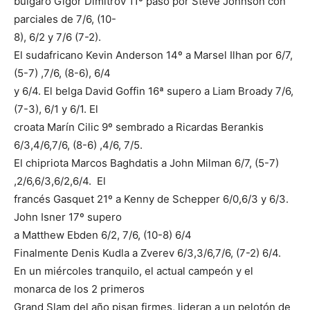
búlgaro Gigor Dimitrov 11º paso por Steve Johnson con
parciales de 7/6, (10-
8), 6/2 y 7/6 (7-2).
El sudafricano Kevin Anderson 14º a Marsel Ilhan por 6/7,
(5-7) ,7/6, (8-6), 6/4
y 6/4. El belga David Goffin 16ª supero a Liam Broady 7/6,
(7-3), 6/1 y 6/1. El
croata Marín Cilic 9º sembrado a Ricardas Berankis
6/3,4/6,7/6, (8-6) ,4/6, 7/5.
El chipriota Marcos Baghdatis a John Milman 6/7, (5-7)
,2/6,6/3,6/2,6/4. El
francés Gasquet 21º a Kenny de Schepper 6/0,6/3 y 6/3.
John Isner 17º supero
a Matthew Ebden 6/2, 7/6, (10-8) 6/4
Finalmente Denis Kudla a Zverev 6/3,3/6,7/6, (7-2) 6/4.
En un miércoles tranquilo, el actual campeón y el
monarca de los 2 primeros
Grand Slam del año pisan firmes, lideran a un pelotón de