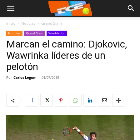
Inicio
Noticias
Grand Slam
Noticias
Grand Slam
Wimbledon
Marcan el camino: Djokovic,
Wawrinka líderes de un
pelotón
Por
Carlos Legum
-
01/07/2015