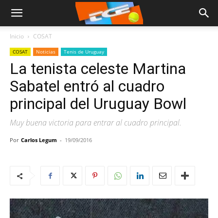
Inicio
COSAT
COSAT
Noticias
Tenis de Uruguay
La tenista celeste Martina
Sabatel entró al cuadro
principal del Uruguay Bowl
Muy buena victoria para entrar al cuadro principal.
Por
Carlos Legum
-
19/09/2016