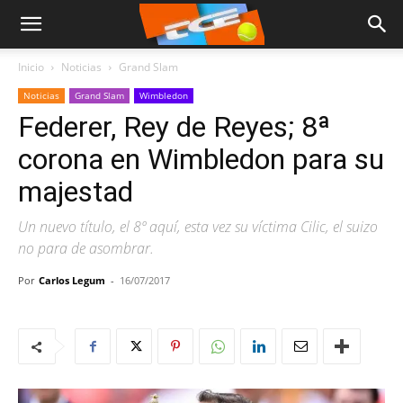
Inicio
Noticias
Grand Slam
Noticias
Grand Slam
Wimbledon
Federer, Rey de Reyes; 8ª
corona en Wimbledon para su
majestad
Un nuevo título, el 8º aquí, esta vez su víctima Cilic, el suizo
no para de asombrar.
Por
Carlos Legum
-
16/07/2017