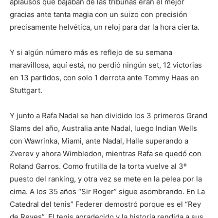
aplausos que bajaban de las tribunas eran el mejor
gracias ante tanta magia con un suizo con precisión
precisamente helvética, un reloj para dar la hora cierta.
Y si algún número más es reflejo de su semana
maravillosa, aquí está, no perdió ningún set, 12 victorias
en 13 partidos, con solo 1 derrota ante Tommy Haas en
Stuttgart.
Y junto a Rafa Nadal se han dividido los 3 primeros Grand
Slams del año, Australia ante Nadal, luego Indian Wells
con Wawrinka, Miami, ante Nadal, Halle superando a
Zverev y ahora Wimbledon, mientras Rafa se quedó con
Roland Garros. Como frutilla de la torta vuelve al 3º
puesto del ranking, y otra vez se mete en la pelea por la
cima. A los 35 años “Sir Roger” sigue asombrando. En La
Catedral del tenis” Federer demostró porque es el “Rey
de Reyes”. El tenis agradecido y la historia rendida a sus