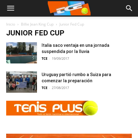
Inicio
Billie Jean King Cup
Junior Fed Cup
JUNIOR FED CUP
Italia saco ventaja en una jornada
suspendida por la lluvia
TCE
-
19/09/2017
Uruguay partió rumbo a Suiza para
comenzar la preparación
TCE
-
27/08/2017