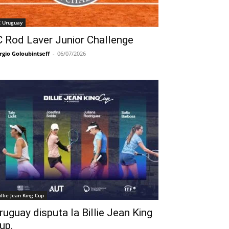
C Uruguay
C Rod Laver Junior Challenge
rgio Goloubintseff
-
06/07/2026
illie Jean King Cup
ruguay disputa la Billie Jean King
up.