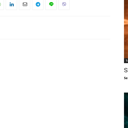
T
S
Se