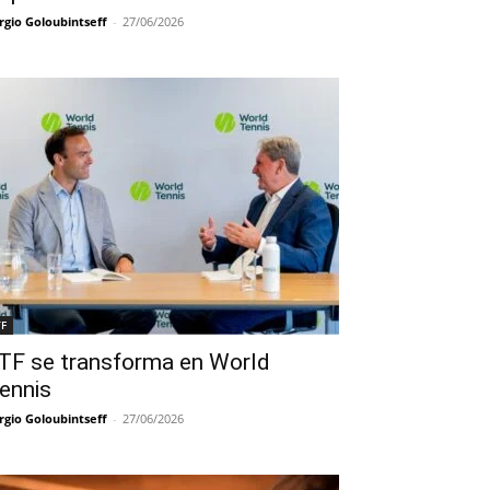
rgio Goloubintseff
-
27/06/2026
TF
TF se transforma en World
ennis
rgio Goloubintseff
-
27/06/2026