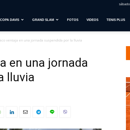
sábado,
COPA DAVIS
GRAND SLAM
FOTOS
VIDEOS
TENIS PLUS
 saco ventaja en una jornada suspendida por la lluvia
ja en una jornada
 lluvia