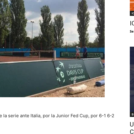
I
I
Se
B
la serie ante Italia, por la Junior Fed Cup, por 6-1 6-2
U
C