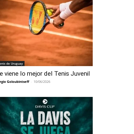
enis de Uruguay
e viene lo mejor del Tenis Juvenil
rgio Goloubintseff
-
10/06/2026