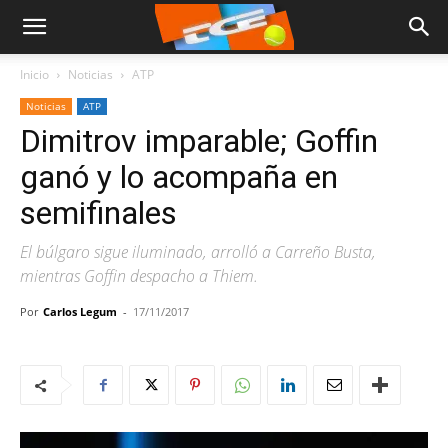
Inicio
Noticias
ATP
Noticias
ATP
Dimitrov imparable; Goffin
ganó y lo acompaña en
semifinales
El búlgaro sigue iluminado, arrolló a Carreño Busta,
mientras Goffin despacho a Thiem.
Por
Carlos Legum
-
17/11/2017