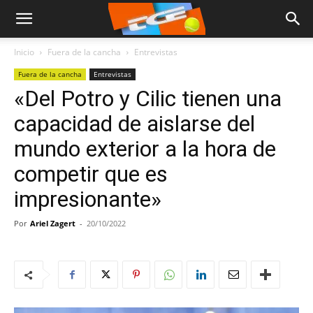
Inicio
Fuera de la cancha
Entrevistas
Fuera de la cancha
Entrevistas
«Del Potro y Cilic tienen una
capacidad de aislarse del
mundo exterior a la hora de
competir que es
impresionante»
Por
Ariel Zagert
-
20/10/2022