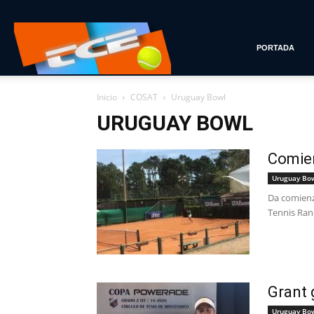
Tenis
PORTADA
Inicio
COSAT
Uruguay Bowl
con
URUGUAY BOWL
Comien
Estilo
Uruguay Bo
Da comienz
Tennis Ranc
Grant 
Uruguay Bo