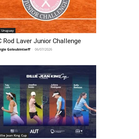
C Uruguay
C Rod Laver Junior Challenge
rgio Goloubintseff
-
06/07/2026
illie Jean King Cup