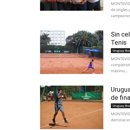
MONTEVIDEO
de singles 
campeones-
Sin ce
Tenis
Uruguay Bo
MONTEVIDEO
compatriota
máximo...
Urugua
de fin
Uruguay Bo
MONTEVIDEO
derrotas en