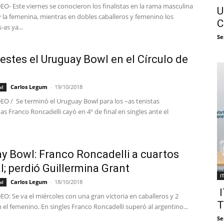
- Este viernes se conocieron los finalistas en la rama masculina
U
y la femenina, mientras en dobles caballeros y femenino los
C
as ya...
Se
lestes el Uruguay Bowl en el Círculo de
Carlos Legum
-
19/10/2018
wl
 / Se terminó el Uruguay Bowl para los –as tenistas
s Franco Roncadelli cayó en 4º de final en singles ante el
y Bowl: Franco Roncadelli a cuartos
al; perdió Guillermina Grant
I
Carlos Legum
-
18/10/2018
wl
I
: Se va el miércoles con una gran victoria en caballeros y 2
T
 el femenino. En singles Franco Roncadelli superó al argentino...
Se