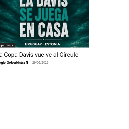
opa Davis
a Copa Davis vuelve al Círculo
rgio Goloubintseff
-
29/05/2026