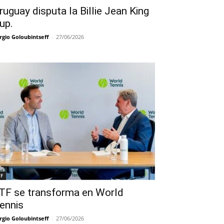
ruguay disputa la Billie Jean King
up.
rgio Goloubintseff
-
27/06/2026
TF
TF se transforma en World
ennis
rgio Goloubintseff
-
27/06/2026