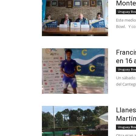
Montev
Uruguay Bo
Este medio
Bowl. Y com
Franci
en 16 
Uruguay Bo
Un sábado c
del Cantegr
Llanes
Martín
Uruguay Bo
Otra gran al