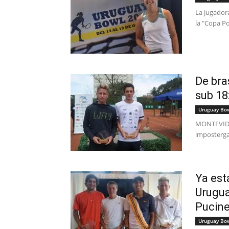
La jugador
la "Copa Po
De bra
sub 18:
Uruguay Bo
MONTEVIDEO
impostergab
Ya est
Urugua
Pucinel
Uruguay Bo