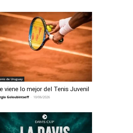
enis de Uruguay
e viene lo mejor del Tenis Juvenil
rgio Goloubintseff
-
10/06/2026