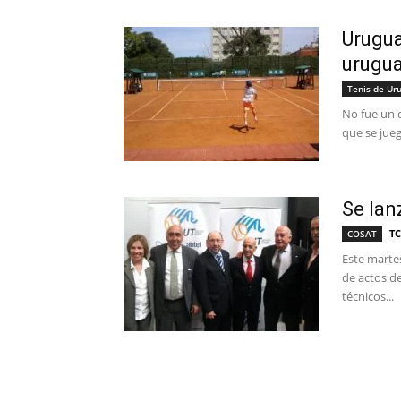
Urugua
urugua
Tenis de Ur
No fue un d
que se jueg
Se lan
TC
COSAT
Este martes
de actos de
técnicos...