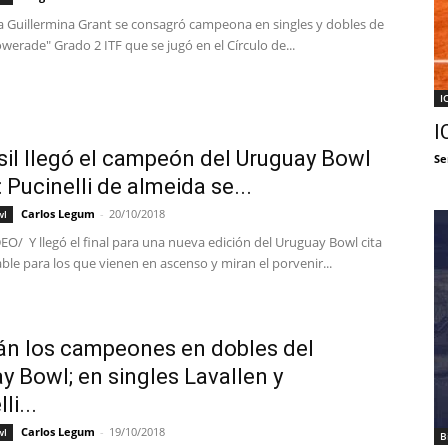
a Guillermina Grant se consagró campeona en singles y dobles de
werade" Grado 2 ITF que se jugó en el Círculo de...
I
I
sil llegó el campeón del Uruguay Bowl
Se
 Pucinelli de almeida se...
Carlos Legum
-
20/10/2018
wl
/ Y llegó el final para una nueva edición del Uruguay Bowl cita
le para los que vienen en ascenso y miran el porvenir...
án los campeones en dobles del
y Bowl; en singles Lavallen y
li...
Carlos Legum
-
19/10/2018
wl
B