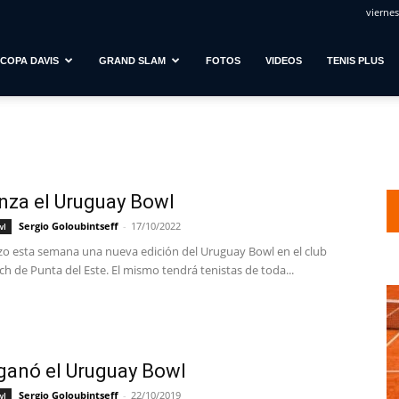
viernes
COPA DAVIS
GRAND SLAM
FOTOS
VIDEOS
TENIS PLUS
za el Uruguay Bowl
Sergio Goloubintseff
-
17/10/2022
wl
o esta semana una nueva edición del Uruguay Bowl en el club
h de Punta del Este. El mismo tendrá tenistas de toda...
ganó el Uruguay Bowl
Sergio Goloubintseff
-
22/10/2019
wl