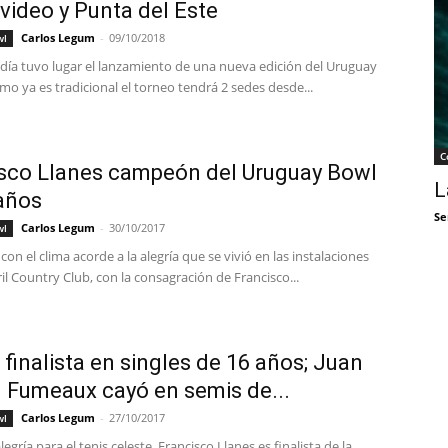
ideo y Punta del Este
Carlos Legum
-
09/10/2018
wl
día tuvo lugar el lanzamiento de una nueva edición del Uruguay
o ya es tradicional el torneo tendrá 2 sedes desde...
C
sco Llanes campeón del Uruguay Bowl
L
años
Se
Carlos Legum
-
30/10/2017
wl
on el clima acorde a la alegría que se vivió en las instalaciones
il Country Club, con la consagración de Francisco...
 finalista en singles de 16 años; Juan
 Fumeaux cayó en semis de...
Carlos Legum
-
27/10/2017
wl
egría para el tenis celeste. Francisco Llanes es finalista de la