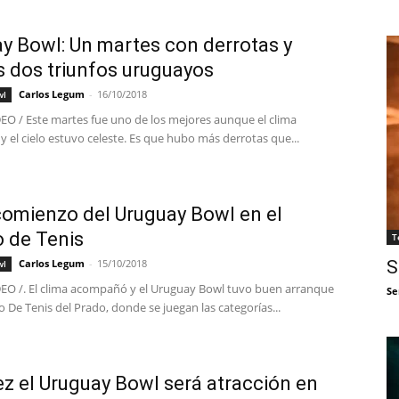
y Bowl: Un martes con derrotas y
 dos triunfos uruguayos
Carlos Legum
-
16/10/2018
wl
 / Este martes fue uno de los mejores aunque el clima
el cielo estuvo celeste. Es que hubo más derrotas que...
omienzo del Uruguay Bowl en el
o de Tenis
T
Carlos Legum
-
15/10/2018
S
wl
 /. El clima acompañó y el Uruguay Bowl tuvo buen arranque
Se
lo De Tenis del Prado, donde se juegan las categorías...
ez el Uruguay Bowl será atracción en