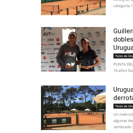
categoría 1
Guille
dobles
Urugua
Tenis de Ur
PUNTA DEL 
16 años Gui
Urugua
derrot
Tenis de Ur
Un miércol
algunas de
sembrado s