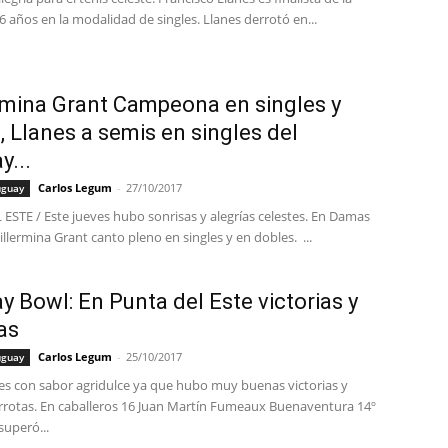
6 años en la modalidad de singles. Llanes derrotó en...
rmina Grant Campeona en singles y
, Llanes a semis en singles del
y...
Carlos Legum
-
27/10/2017
uguay
ESTE / Este jueves hubo sonrisas y alegrías celestes. En Damas
llermina Grant canto pleno en singles y en dobles. ...
y Bowl: En Punta del Este victorias y
as
Carlos Legum
-
25/10/2017
uguay
es con sabor agridulce ya que hubo muy buenas victorias y
rrotas. En caballeros 16 Juan Martín Fumeaux Buenaventura 14º
uperó...