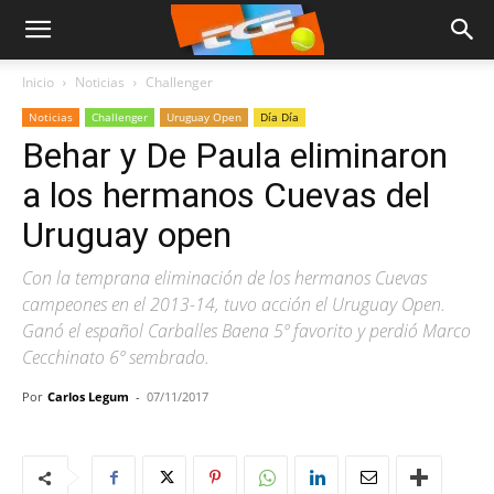
Inicio
Noticias
Challenger
Noticias
Challenger
Uruguay Open
Día Día
Behar y De Paula eliminaron
a los hermanos Cuevas del
Uruguay open
Con la temprana eliminación de los hermanos Cuevas
campeones en el 2013-14, tuvo acción el Uruguay Open.
Ganó el español Carballes Baena 5º favorito y perdió Marco
Cecchinato 6º sembrado.
Por
Carlos Legum
-
07/11/2017