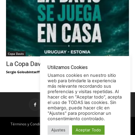
Copa Davis
La Copa Davis vuelve al Círculo
Utilizamos Cookies
Sergio Goloubintseff
-
29/05/2026
Usamos cookies en nuestro sitio
web para brindarle la experiencia
más relevante recordando sus
preferencias y visitas repetidas. Al
hacer clic en "Aceptar todo", acepta
el uso de TODAS las cookies. Sin
embargo, puede hacer clic en
"Ajustes" para proporcionar un
consentimiento controlado.
Términos y Condiciones
Política de Privacidad
Promociones
Ajustes
Aceptar Todo
Publicidad en TCE
Licencia CC