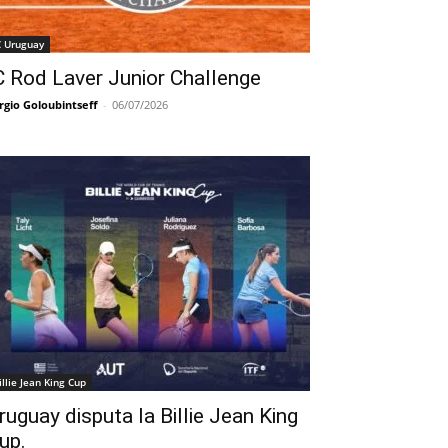
C Uruguay
C Rod Laver Junior Challenge
rgio Goloubintseff
-
06/07/2026
illie Jean King Cup
ruguay disputa la Billie Jean King
up.