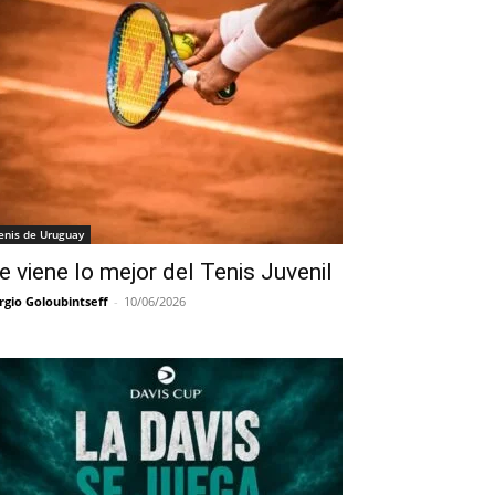
enis de Uruguay
e viene lo mejor del Tenis Juvenil
rgio Goloubintseff
-
10/06/2026