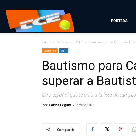
Tenis
PORTADA
Inicio
Noticias
ATP
Bautismo para Carreño Busta
con
Noticias
ATP
Bautismo para Ca
Estilo
superar a Bautis
Otro español que se unió a la lista de campe
Por
Carlos Legum
-
27/08/2016
Compartir