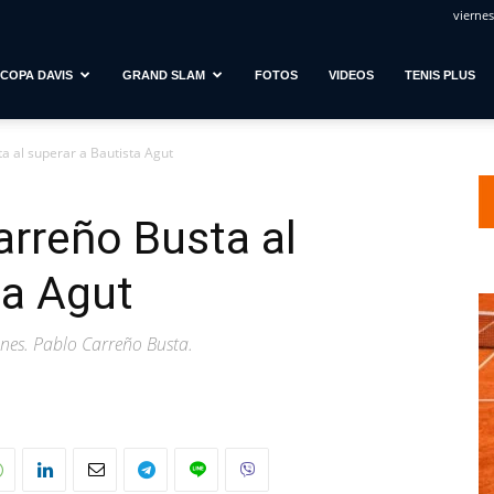
viernes
COPA DAVIS
GRAND SLAM
FOTOS
VIDEOS
TENIS PLUS
 al superar a Bautista Agut
rreño Busta al
ta Agut
ones. Pablo Carreño Busta.