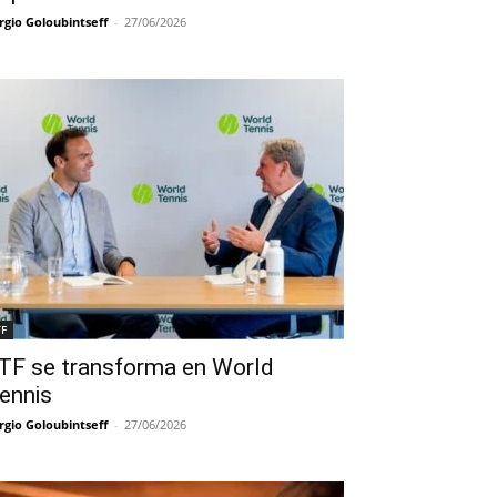
rgio Goloubintseff
-
27/06/2026
TF
TF se transforma en World
ennis
rgio Goloubintseff
-
27/06/2026