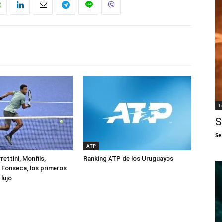
T
S
Se
ATP
rettini, Monfils,
Ranking ATP de los Uruguayos
 Fonseca, los primeros
lujo