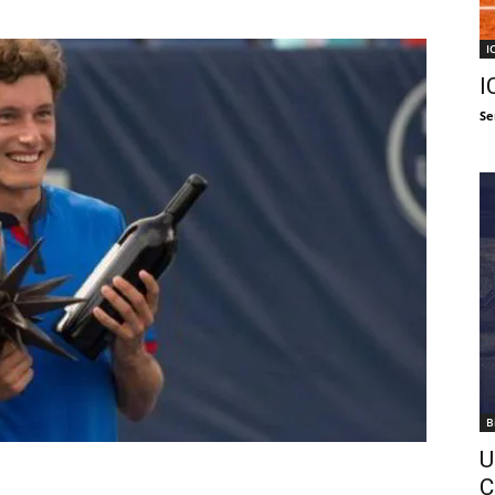
I
I
Se
B
U
C