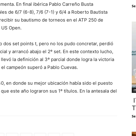
enta. En final ibérica Pablo Carreño Busta
Se
es de 6/7 (6-8), 7/6 (7-1) y 6/4 a Roberto Bautista
recibir su bautismo de torneos en el ATP 250 de
l US Open.
o dos set points t, pero no los pudo concretar, perdió
ial y arrancó abajo el 2º set. En este contexto lucho,
evó la definición al 3º parcial donde logra la victoria
ue el campeón superó a Pablo Cuevas.
40, en donde su mejor ubicación había sido el puesto
e este año lograron sus 1º títulos. En la antesala del
I
I
T
Se