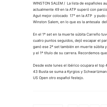
WINSTON SALEM / La lista de españoles aum
actualmente 49 en la ATP superó con parcial
Agut mejor colocado 17° en la ATP y pudo 
Winston Salem, en lo que es la antesala de
En el 1º set en la muerte súbita Carreño tuv
cuatro puntos seguidos, dejó escapar el parc
ganó ese 2º set también en muerte súbita y ll
y el 1º título de su carrera. Recordemos q
Desde este lunes el ibérico ocupara el top 
43 Busta se suma a Kyrgios y Schwartzman qu
US Open otro español festejo.