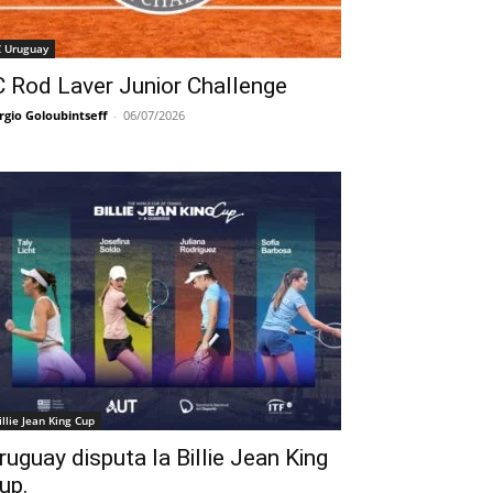
C Uruguay
C Rod Laver Junior Challenge
rgio Goloubintseff
-
06/07/2026
illie Jean King Cup
ruguay disputa la Billie Jean King
up.