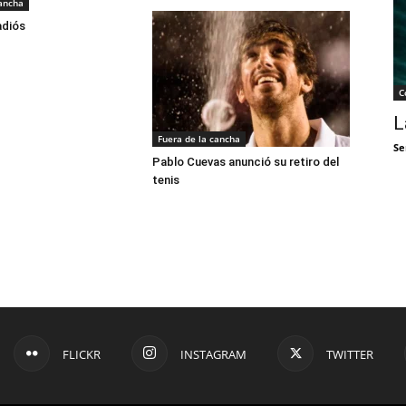
cancha
adiós
C
L
Fuera de la cancha
Se
Pablo Cuevas anunció su retiro del
tenis
FLICKR
INSTAGRAM
TWITTER