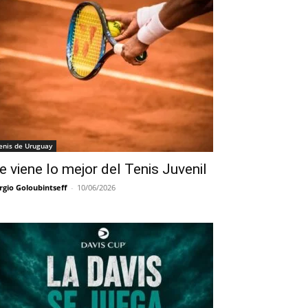
enis de Uruguay
e viene lo mejor del Tenis Juvenil
rgio Goloubintseff
-
10/06/2026