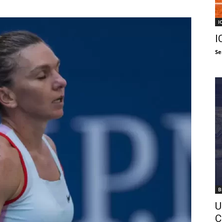
I
I
Se
B
U
C