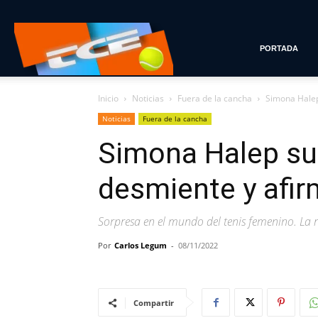
Tenis
PORTADA
Inicio
Noticias
Fuera de la cancha
Simona Halep
con
Noticias
Fuera de la cancha
Simona Halep su
Estilo
desmiente y afir
Sorpresa en el mundo del tenis femenino. La
Por
Carlos Legum
-
08/11/2022
Compartir