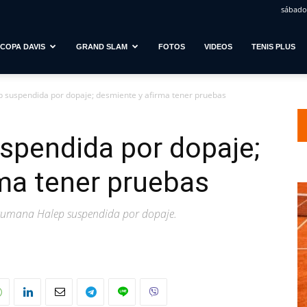
sábado,
COPA DAVIS
GRAND SLAM
FOTOS
VIDEOS
TENIS PLUS
 suspendida por dopaje; desmiente y afirma tener pruebas
spendida por dopaje;
ma tener pruebas
 rumana Halep suspendida por dopaje.