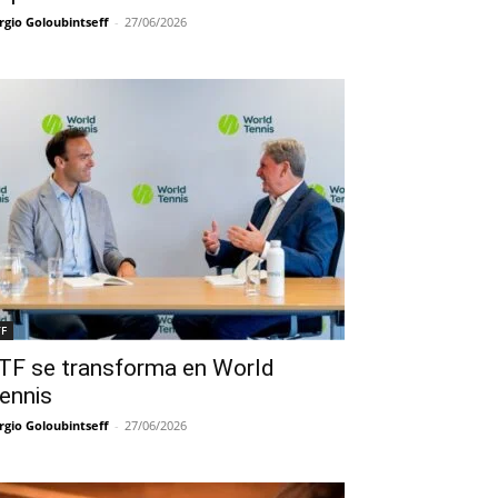
rgio Goloubintseff
-
27/06/2026
TF
TF se transforma en World
ennis
rgio Goloubintseff
-
27/06/2026